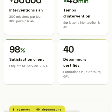
50 000
45
+
<
min
Interventions / an
Temps
d’intervention
200 missions par jour,
300 jours par an
Sur la zone Montpellier &
A9
98
40
%
Satisfaction client
Dépanneurs
certifiés
Enquête NF Service · 2024
Formations PL, autoroute,
GPL
8 agences · 40 dépanneurs