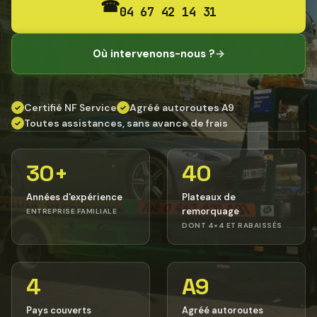
☎
04 67 42 14 31
Où intervenons-nous ?
→
Certifié NF Service
Agréé autoroutes A9
✓
✓
Toutes assistances, sans avance de frais
✓
30+
40
Années d'expérience
Plateaux de
remorquage
ENTREPRISE FAMILIALE
DONT 4×4 ET RABAISSÉS
4
A9
Pays couverts
Agréé autoroutes