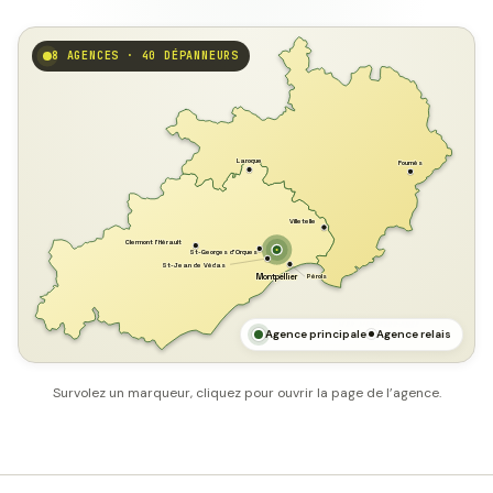
8 AGENCES · 40 DÉPANNEURS
GARD
Laroque
Fournès
Villetelle
Clermont l'Hérault
St-Georges d'Orques
St-Jean de Védas
Pérols
Montpellier
HÉRAULT
MER MÉDITERRANÉE
Agence principale
Agence relais
Survolez un marqueur, cliquez pour ouvrir la page de l’agence.