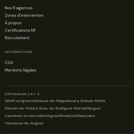
Nos 8 agences
Zones d’intervention
À propos
Certifications NF
Recrutement
INFORMATIONS
CGV
Mentions légales
DÉPANNAGE 24/7 À
Sète
Frontignan
Villeneuve-lès-Maguelone
La Grande-Motte
Palavas-les-Flots
Le Grau-du-Roi
Aigues-Mortes
Mauguio
Castelnau-le-Lez
Lodève
Gignac
Nîmes
Uzès
Beaucaire
Villeneuve-lès-Avignon