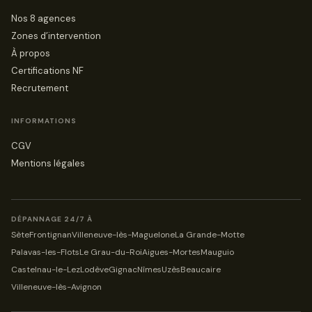
Nos 8 agences
Zones d’intervention
À propos
Certifications NF
Recrutement
INFORMATIONS
CGV
Mentions légales
DÉPANNAGE 24/7 À
Sète
Frontignan
Villeneuve-lès-Maguelone
La Grande-Motte
Palavas-les-Flots
Le Grau-du-Roi
Aigues-Mortes
Mauguio
Castelnau-le-Lez
Lodève
Gignac
Nîmes
Uzès
Beaucaire
Villeneuve-lès-Avignon