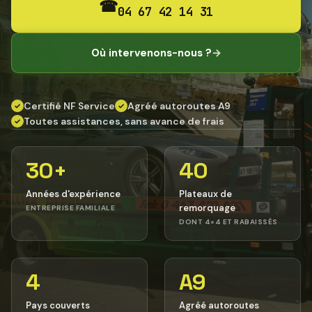
☎
04 67 42 14 31
Où intervenons-nous ?
→
Certifié NF Service
Agréé autoroutes A9
✓
✓
Toutes assistances, sans avance de frais
✓
30+
40
Années d'expérience
Plateaux de
remorquage
ENTREPRISE FAMILIALE
DONT 4×4 ET RABAISSÉS
4
A9
Pays couverts
Agréé autoroutes