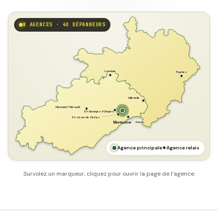
8 AGENCES · 40 DÉPANNEURS
GARD
Laroque
Fournès
Villetelle
Clermont l'Hérault
St-Georges d'Orques
St-Jean de Védas
Pérols
Montpellier
HÉRAULT
MER MÉDITERRANÉE
Agence principale
Agence relais
Survolez un marqueur, cliquez pour ouvrir la page de l’agence.