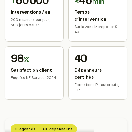
50 000
45
+
<
min
Interventions / an
Temps
d’intervention
200 missions par jour,
300 jours par an
Sur la zone Montpellier &
A9
98
40
%
Satisfaction client
Dépanneurs
certifiés
Enquête NF Service · 2024
Formations PL, autoroute,
GPL
8 agences · 40 dépanneurs