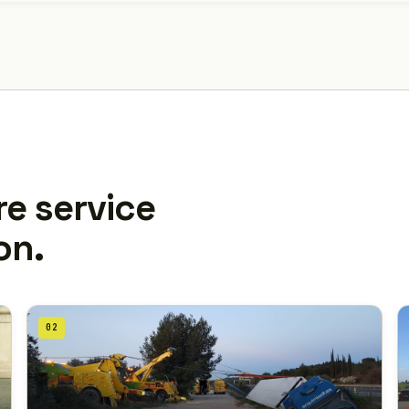
re service
on.
02