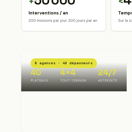
50 000
4
+
<
Interventions / an
Temps
200 missions par jour, 300 jours par an
Sur la 
8 agences · 40 dépanneurs
40
4×4
24/7
PLATEAUX
TOUT TERRAIN
ASTREINTE