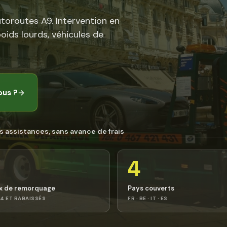
utoroutes A9. Intervention en
poids lourds, véhicules de
ous ?
→
s assistances, sans avance de frais
4
x de remorquage
Pays couverts
4 ET RABAISSÉS
FR · BE · IT · ES