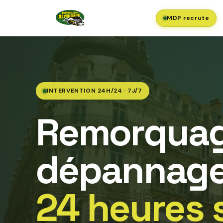
MDP recrute
INTERVENTION 24H/24 · 7J/7
Remorquag
dépannage
24 heures 