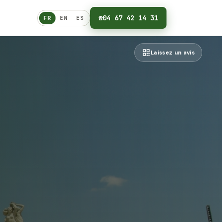
☎
04 67 42 14 31
FR
EN
ES
Français
Laissez un avis