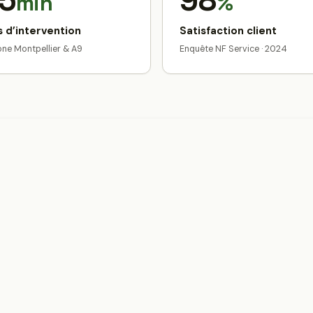
5
98
min
%
 d’intervention
Satisfaction client
zone Montpellier & A9
Enquête NF Service · 2024