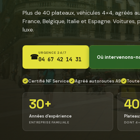
Plus de 40 plateaux, véhicules 4×4, agréés a
France, Belgique, Italie et Espagne. Voitures, 
luxe.
URGENCE 24/7
☎
Où intervenons-n
04 67 42 14 31
Certifié NF Service
Agréé autoroutes A9
Toute
✓
✓
✓
30+
40
Années d'expérience
Plateau
ENTREPRISE FAMILIALE
DONT 4×