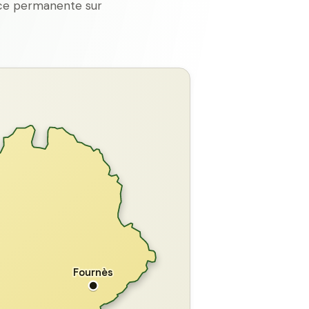
ence permanente sur
GARD
Fournès