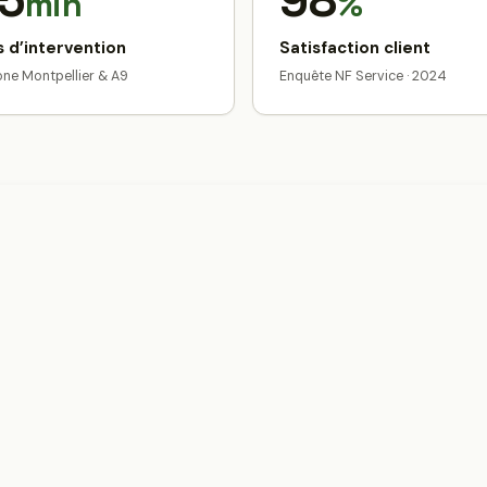
5
98
min
%
 d’intervention
Satisfaction client
zone Montpellier & A9
Enquête NF Service · 2024