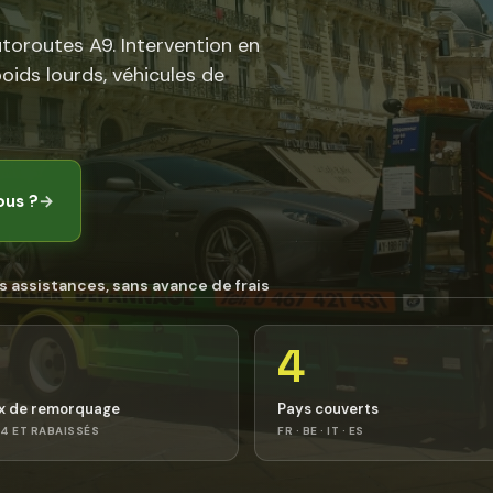
utoroutes A9. Intervention en
poids lourds, véhicules de
ous ?
→
s assistances, sans avance de frais
4
x de remorquage
Pays couverts
4 ET RABAISSÉS
FR · BE · IT · ES