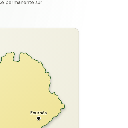
ence permanente sur
GARD
Fournès