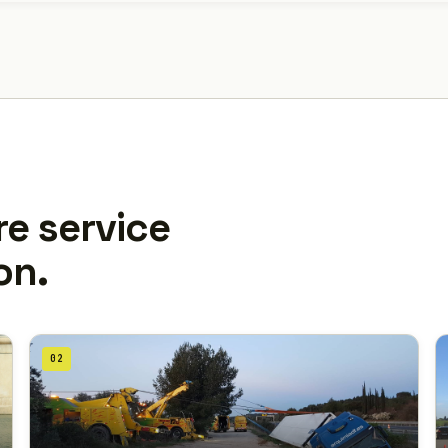
re service
on.
02