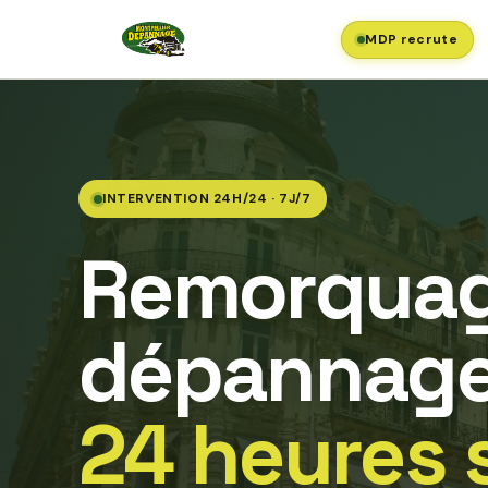
MDP recrute
INTERVENTION 24H/24 · 7J/7
Remorquag
dépannage
24 heures 