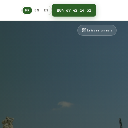
☎
04 67 42 14 31
FR
EN
ES
Français
Laissez un avis