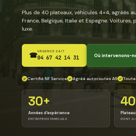
Plus de 40 plateaux, véhicules 4×4, agréés a
France, Belgique, Italie et Espagne. Voitures, 
luxe.
URGENCE 24/7
☎
Où intervenons-n
04 67 42 14 31
Certifié NF Service
Agréé autoroutes A9
Toute
✓
✓
✓
30+
40
Années d'expérience
Plateau
ENTREPRISE FAMILIALE
DONT 4×