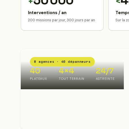
50 000
4
+
<
Interventions / an
Temps
200 missions par jour, 300 jours par an
Sur la 
8 agences · 40 dépanneurs
40
4×4
24/7
PLATEAUX
TOUT TERRAIN
ASTREINTE