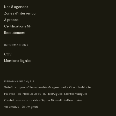
Nos 8 agences
Zones d’intervention
À propos
Certifications NF
Recrutement
INFORMATIONS
CGV
Mentions légales
DÉPANNAGE 24/7 À
Sète
Frontignan
Villeneuve-lès-Maguelone
La Grande-Motte
Palavas-les-Flots
Le Grau-du-Roi
Aigues-Mortes
Mauguio
Castelnau-le-Lez
Lodève
Gignac
Nîmes
Uzès
Beaucaire
Villeneuve-lès-Avignon