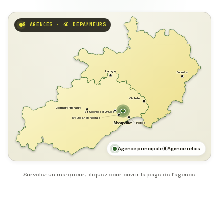
8 AGENCES · 40 DÉPANNEURS
GARD
Laroque
Fournès
Villetelle
Clermont l'Hérault
St-Georges d'Orques
St-Jean de Védas
Pérols
Montpellier
HÉRAULT
MER MÉDITERRANÉE
Agence principale
Agence relais
Survolez un marqueur, cliquez pour ouvrir la page de l’agence.