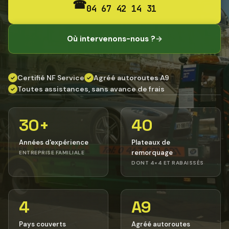
☎
04 67 42 14 31
Où intervenons-nous ?
→
Certifié NF Service
Agréé autoroutes A9
✓
✓
Toutes assistances, sans avance de frais
✓
30+
40
Années d'expérience
Plateaux de
remorquage
ENTREPRISE FAMILIALE
DONT 4×4 ET RABAISSÉS
4
A9
Pays couverts
Agréé autoroutes