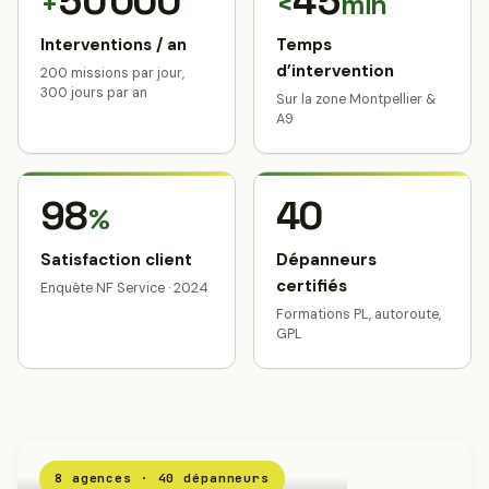
50 000
45
+
<
min
Interventions / an
Temps
d’intervention
200 missions par jour,
300 jours par an
Sur la zone Montpellier &
A9
98
40
%
Satisfaction client
Dépanneurs
certifiés
Enquête NF Service · 2024
Formations PL, autoroute,
GPL
8 agences · 40 dépanneurs