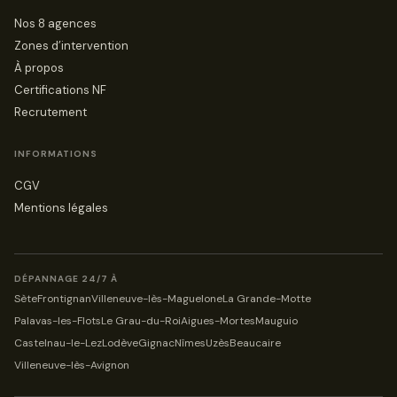
Nos 8 agences
Zones d’intervention
À propos
Certifications NF
Recrutement
INFORMATIONS
CGV
Mentions légales
DÉPANNAGE 24/7 À
Sète
Frontignan
Villeneuve-lès-Maguelone
La Grande-Motte
Palavas-les-Flots
Le Grau-du-Roi
Aigues-Mortes
Mauguio
Castelnau-le-Lez
Lodève
Gignac
Nîmes
Uzès
Beaucaire
Villeneuve-lès-Avignon