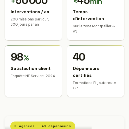
50 000
45
+
<
min
Interventions / an
Temps
d’intervention
200 missions par jour,
300 jours par an
Sur la zone Montpellier &
A9
98
40
%
Satisfaction client
Dépanneurs
certifiés
Enquête NF Service · 2024
Formations PL, autoroute,
GPL
8 agences · 40 dépanneurs