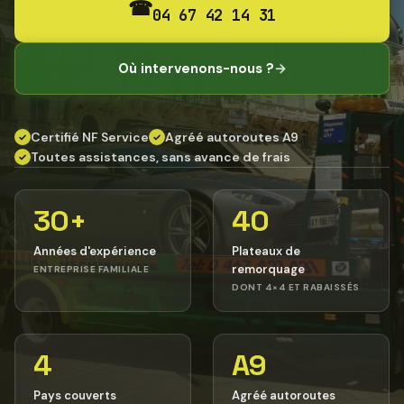
☎
04 67 42 14 31
Où intervenons-nous ?
→
Certifié NF Service
Agréé autoroutes A9
✓
✓
Toutes assistances, sans avance de frais
✓
30+
40
Années d'expérience
Plateaux de
remorquage
ENTREPRISE FAMILIALE
DONT 4×4 ET RABAISSÉS
4
A9
Pays couverts
Agréé autoroutes