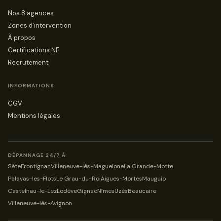
Nos 8 agences
Zones d’intervention
À propos
Certifications NF
Recrutement
INFORMATIONS
CGV
Mentions légales
DÉPANNAGE 24/7 À
Sète
Frontignan
Villeneuve-lès-Maguelone
La Grande-Motte
Palavas-les-Flots
Le Grau-du-Roi
Aigues-Mortes
Mauguio
Castelnau-le-Lez
Lodève
Gignac
Nîmes
Uzès
Beaucaire
Villeneuve-lès-Avignon