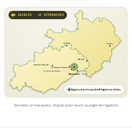
8 AGENCES · 40 DÉPANNEURS
GARD
Laroque
Fournès
Villetelle
Clermont l'Hérault
St-Georges d'Orques
St-Jean de Védas
Pérols
Montpellier
HÉRAULT
MER MÉDITERRANÉE
Agence principale
Agence relais
Survolez un marqueur, cliquez pour ouvrir la page de l’agence.