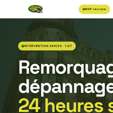
MDP recrute
INTERVENTION 24H/24 · 7J/7
Remorquag
dépannage
24 heures 