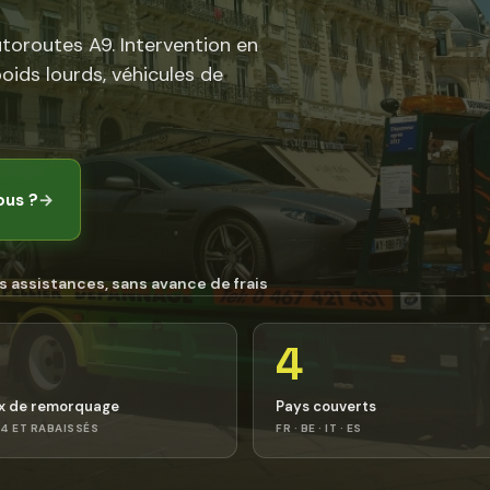
utoroutes A9. Intervention en
poids lourds, véhicules de
ous ?
→
s assistances, sans avance de frais
4
x de remorquage
Pays couverts
4 ET RABAISSÉS
FR · BE · IT · ES