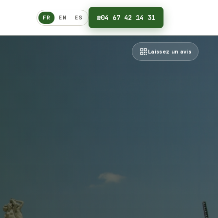
☎
04 67 42 14 31
FR
EN
ES
Français
Laissez un avis