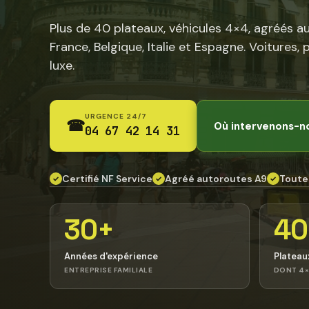
Plus de 40 plateaux, véhicules 4×4, agréés a
France, Belgique, Italie et Espagne. Voitures, 
luxe.
URGENCE 24/7
☎
Où intervenons-n
04 67 42 14 31
Certifié NF Service
Agréé autoroutes A9
Toute
✓
✓
✓
30+
40
Années d'expérience
Plateau
ENTREPRISE FAMILIALE
DONT 4×