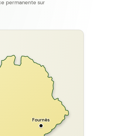
ence permanente sur
GARD
Fournès