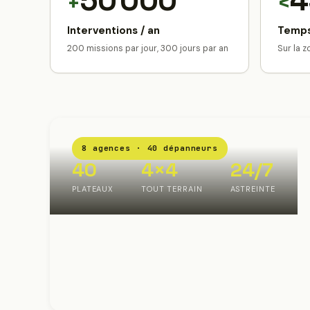
50 000
4
+
<
Interventions / an
Temps
200 missions par jour, 300 jours par an
Sur la 
8 agences · 40 dépanneurs
40
4×4
24/7
PLATEAUX
TOUT TERRAIN
ASTREINTE