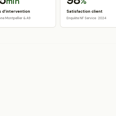
5
98
min
%
 d’intervention
Satisfaction client
zone Montpellier & A9
Enquête NF Service · 2024