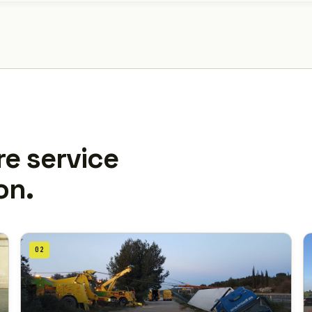
re service
on.
02