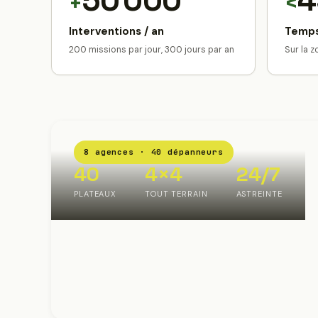
50 000
4
+
<
Interventions / an
Temps
200 missions par jour, 300 jours par an
Sur la 
8 agences · 40 dépanneurs
40
4×4
24/7
PLATEAUX
TOUT TERRAIN
ASTREINTE