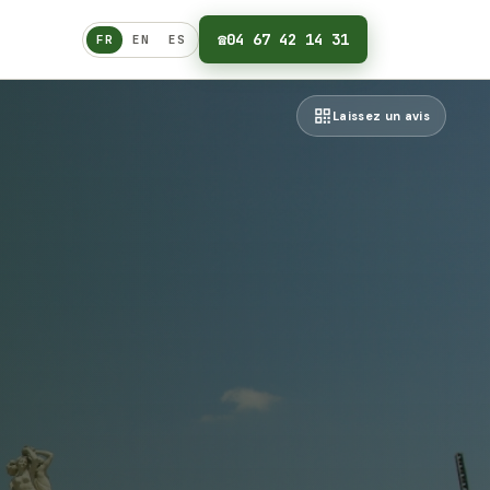
☎
04 67 42 14 31
FR
EN
ES
Français
Laissez un avis