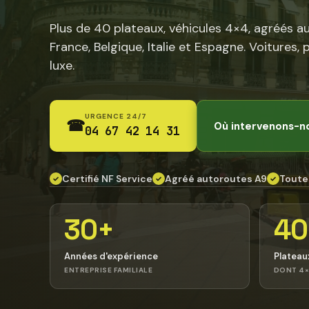
Plus de 40 plateaux, véhicules 4×4, agréés a
France, Belgique, Italie et Espagne. Voitures, 
luxe.
URGENCE 24/7
☎
Où intervenons-n
04 67 42 14 31
Certifié NF Service
Agréé autoroutes A9
Toute
✓
✓
✓
30+
40
Années d'expérience
Plateau
ENTREPRISE FAMILIALE
DONT 4×