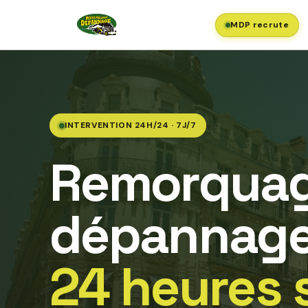
MDP recrute
INTERVENTION 24H/24 · 7J/7
Remorquag
dépannage
24 heures 