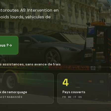
utoroutes A9. Intervention en
poids lourds, véhicules de
ous ?
→
s assistances, sans avance de frais
4
x de remorquage
Pays couverts
4 ET RABAISSÉS
FR · BE · IT · ES