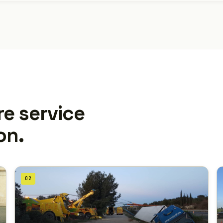
re service
on.
02