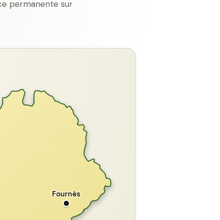
ence permanente sur
GARD
Fournès