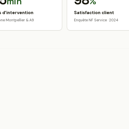
5
98
min
%
 d’intervention
Satisfaction client
zone Montpellier & A9
Enquête NF Service · 2024