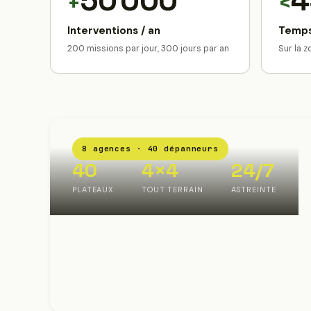
50 000
4
+
<
Interventions / an
Temps
200 missions par jour, 300 jours par an
Sur la 
8 agences · 40 dépanneurs
40
4×4
24/7
PLATEAUX
TOUT TERRAIN
ASTREINTE