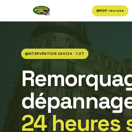
MDP recrute
INTERVENTION 24H/24 · 7J/7
Remorquag
dépannage
24 heures 