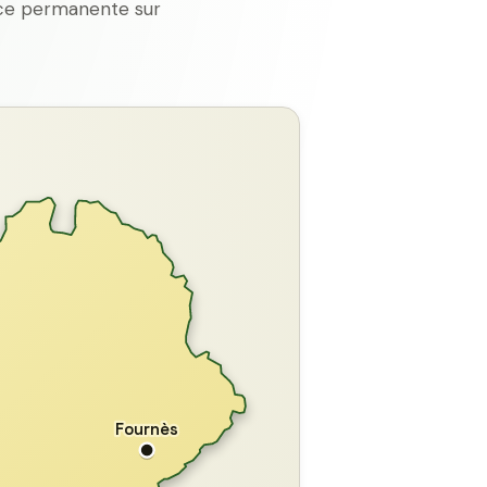
ence permanente sur
GARD
Fournès