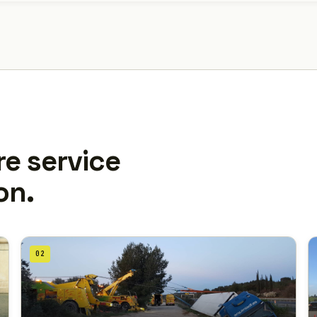
re service
on.
02