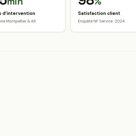
5
98
min
%
 d’intervention
Satisfaction client
zone Montpellier & A9
Enquête NF Service · 2024