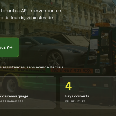
utoroutes A9. Intervention en
poids lourds, véhicules de
ous ?
→
s assistances, sans avance de frais
4
x de remorquage
Pays couverts
4 ET RABAISSÉS
FR · BE · IT · ES