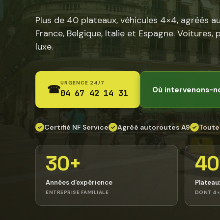
Plus de 40 plateaux, véhicules 4×4, agréés a
France, Belgique, Italie et Espagne. Voitures, 
luxe.
URGENCE 24/7
☎
Où intervenons-n
04 67 42 14 31
Certifié NF Service
Agréé autoroutes A9
Toute
✓
✓
✓
30+
40
Années d'expérience
Plateau
ENTREPRISE FAMILIALE
DONT 4×