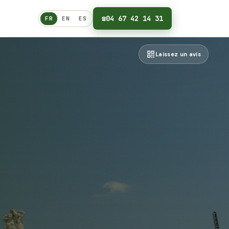
☎
04 67 42 14 31
FR
EN
ES
Français
Laissez un avis