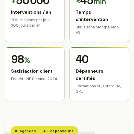
50 000
45
+
<
min
Interventions / an
Temps
d’intervention
200 missions par jour,
300 jours par an
Sur la zone Montpellier &
A9
98
40
%
Satisfaction client
Dépanneurs
certifiés
Enquête NF Service · 2024
Formations PL, autoroute,
GPL
8 agences · 40 dépanneurs