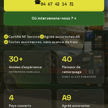
☎
04 67 42 14 31
Où intervenons-nous ?
→
Certifié NF Service
Agréé autoroutes A9
✓
✓
Toutes assistances, sans avance de frais
✓
30+
40
Années d'expérience
Plateaux de
remorquage
ENTREPRISE FAMILIALE
DONT 4×4 ET RABAISSÉS
4
A9
Pays couverts
Agréé autoroutes