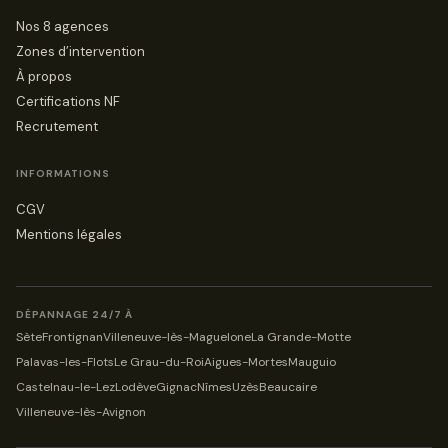
Nos 8 agences
Zones d’intervention
À propos
Certifications NF
Recrutement
INFORMATIONS
CGV
Mentions légales
DÉPANNAGE 24/7 À
Sète
Frontignan
Villeneuve-lès-Maguelone
La Grande-Motte
Palavas-les-Flots
Le Grau-du-Roi
Aigues-Mortes
Mauguio
Castelnau-le-Lez
Lodève
Gignac
Nîmes
Uzès
Beaucaire
Villeneuve-lès-Avignon