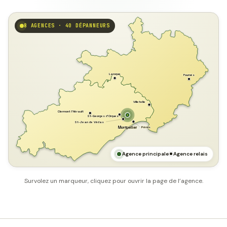
8 AGENCES · 40 DÉPANNEURS
GARD
Laroque
Fournès
Villetelle
Clermont l'Hérault
St-Georges d'Orques
St-Jean de Védas
Pérols
Montpellier
HÉRAULT
MER MÉDITERRANÉE
Agence principale
Agence relais
Survolez un marqueur, cliquez pour ouvrir la page de l’agence.