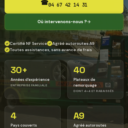
☎
04 67 42 14 31
Où intervenons-nous ?
→
Certifié NF Service
Agréé autoroutes A9
✓
✓
Toutes assistances, sans avance de frais
✓
30+
40
Années d'expérience
Plateaux de
remorquage
ENTREPRISE FAMILIALE
DONT 4×4 ET RABAISSÉS
4
A9
Pays couverts
Agréé autoroutes