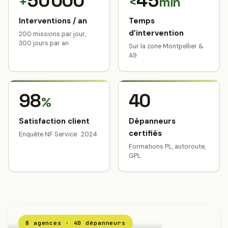
50 000
45
+
<
min
Interventions / an
Temps
d’intervention
200 missions par jour,
300 jours par an
Sur la zone Montpellier &
A9
98
40
%
Satisfaction client
Dépanneurs
certifiés
Enquête NF Service · 2024
Formations PL, autoroute,
GPL
8 agences · 40 dépanneurs