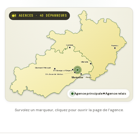
8 AGENCES · 40 DÉPANNEURS
GARD
Laroque
Fournès
Villetelle
Clermont l'Hérault
St-Georges d'Orques
St-Jean de Védas
Pérols
Montpellier
HÉRAULT
MER MÉDITERRANÉE
Agence principale
Agence relais
Survolez un marqueur, cliquez pour ouvrir la page de l’agence.