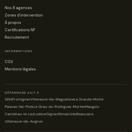
Nos 8 agences
Zones d’intervention
À propos
Certifications NF
Recrutement
INFORMATIONS
CGV
Mentions légales
DÉPANNAGE 24/7 À
Sète
Frontignan
Villeneuve-lès-Maguelone
La Grande-Motte
Palavas-les-Flots
Le Grau-du-Roi
Aigues-Mortes
Mauguio
Castelnau-le-Lez
Lodève
Gignac
Nîmes
Uzès
Beaucaire
Villeneuve-lès-Avignon