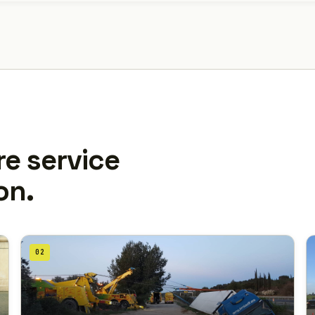
re service
on.
02