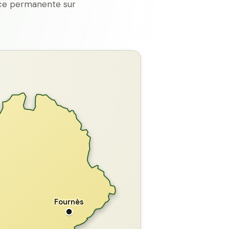
ence permanente sur
GARD
Fournès