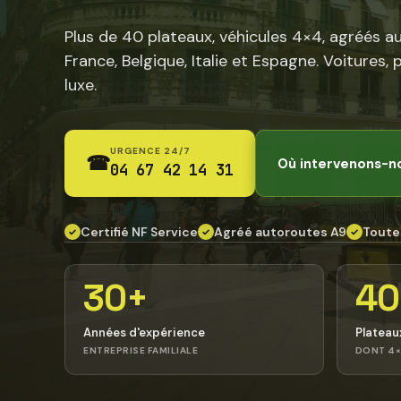
Plus de 40 plateaux, véhicules 4×4, agréés a
France, Belgique, Italie et Espagne. Voitures, 
luxe.
URGENCE 24/7
☎
Où intervenons-n
04 67 42 14 31
Certifié NF Service
Agréé autoroutes A9
Toute
✓
✓
✓
30+
40
Années d'expérience
Plateau
ENTREPRISE FAMILIALE
DONT 4×