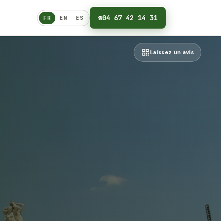
☎
04 67 42 14 31
FR
EN
ES
Français
Laissez un avis