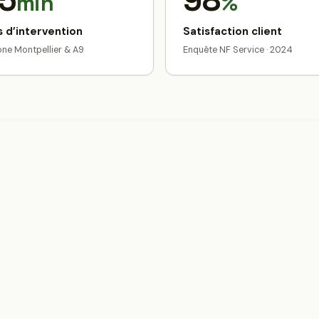
5
98
min
%
 d’intervention
Satisfaction client
zone Montpellier & A9
Enquête NF Service · 2024