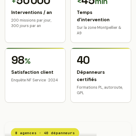
50 000
45
+
<
min
Interventions / an
Temps
d’intervention
200 missions par jour,
300 jours par an
Sur la zone Montpellier &
A9
98
40
%
Satisfaction client
Dépanneurs
certifiés
Enquête NF Service · 2024
Formations PL, autoroute,
GPL
8 agences · 40 dépanneurs