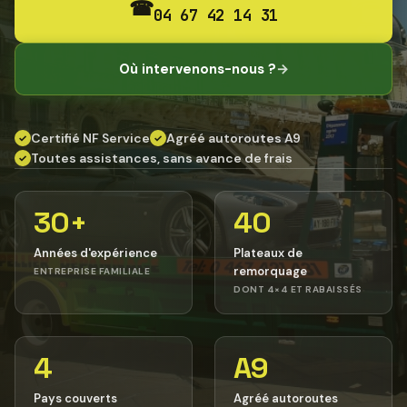
☎
04 67 42 14 31
Où intervenons-nous ?
→
Certifié NF Service
Agréé autoroutes A9
✓
✓
Toutes assistances, sans avance de frais
✓
30+
40
Années d'expérience
Plateaux de
remorquage
ENTREPRISE FAMILIALE
DONT 4×4 ET RABAISSÉS
4
A9
Pays couverts
Agréé autoroutes