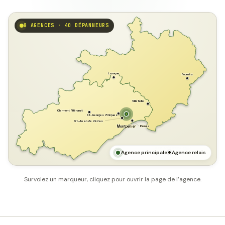
8 AGENCES · 40 DÉPANNEURS
GARD
Laroque
Fournès
Villetelle
Clermont l'Hérault
St-Georges d'Orques
St-Jean de Védas
Pérols
Montpellier
HÉRAULT
MER MÉDITERRANÉE
Agence principale
Agence relais
Survolez un marqueur, cliquez pour ouvrir la page de l’agence.