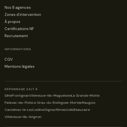
Nos 8 agences
Zones d’intervention
À propos
Certifications NF
Recrutement
INFORMATIONS
CGV
Mentions légales
DÉPANNAGE 24/7 À
Sète
Frontignan
Villeneuve-lès-Maguelone
La Grande-Motte
Palavas-les-Flots
Le Grau-du-Roi
Aigues-Mortes
Mauguio
Castelnau-le-Lez
Lodève
Gignac
Nîmes
Uzès
Beaucaire
Villeneuve-lès-Avignon