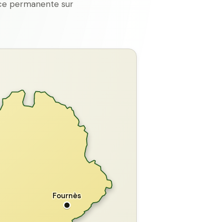
ence permanente sur
GARD
Fournès