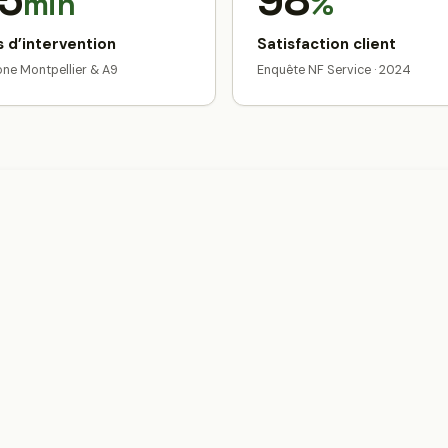
5
98
min
%
 d’intervention
Satisfaction client
zone Montpellier & A9
Enquête NF Service · 2024