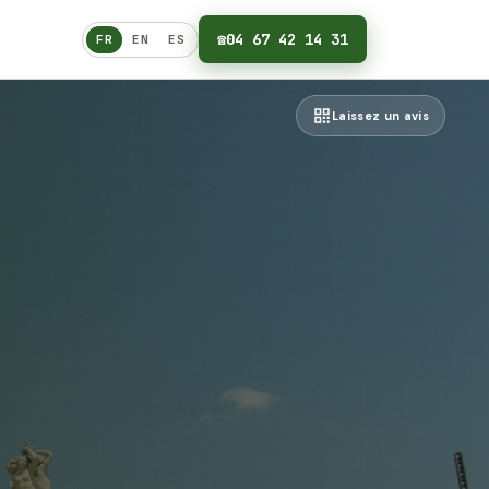
☎
04 67 42 14 31
FR
EN
ES
Français
Laissez un avis