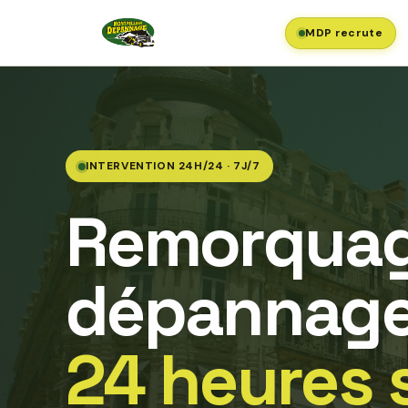
MDP recrute
INTERVENTION 24H/24 · 7J/7
Remorquag
dépannage
24 heures 