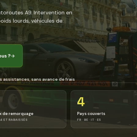
utoroutes A9. Intervention en
poids lourds, véhicules de
ous ?
→
s assistances, sans avance de frais
4
x de remorquage
Pays couverts
4 ET RABAISSÉS
FR · BE · IT · ES