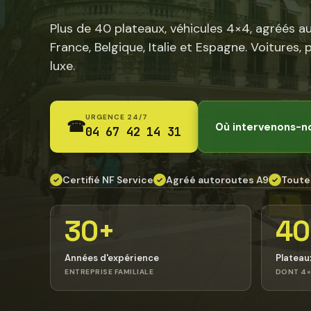
Plus de 40 plateaux, véhicules 4×4, agréés a
France, Belgique, Italie et Espagne. Voitures, 
luxe.
URGENCE 24/7
☎
Où intervenons-n
04 67 42 14 31
Certifié NF Service
Agréé autoroutes A9
Toute
✓
✓
✓
30+
40
Années d'expérience
Plateau
ENTREPRISE FAMILIALE
DONT 4×