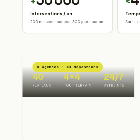
50 000
4
+
<
Interventions / an
Temps
200 missions par jour, 300 jours par an
Sur la 
8 agences · 40 dépanneurs
40
4×4
24/7
PLATEAUX
TOUT TERRAIN
ASTREINTE