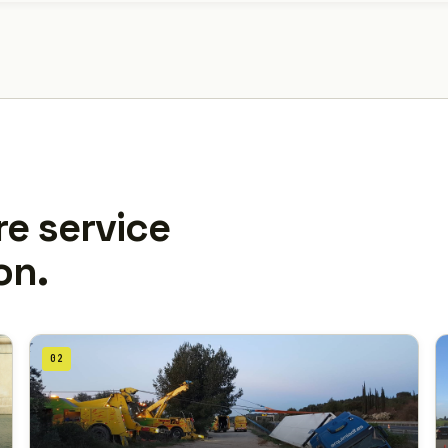
re service
on.
02