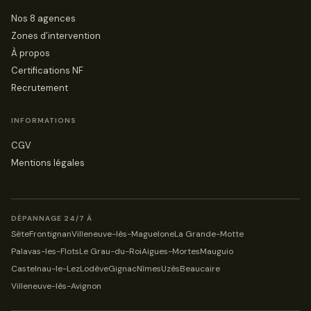
Nos 8 agences
Zones d’intervention
À propos
Certifications NF
Recrutement
INFORMATIONS
CGV
Mentions légales
DÉPANNAGE 24/7 À
Sète
Frontignan
Villeneuve-lès-Maguelone
La Grande-Motte
Palavas-les-Flots
Le Grau-du-Roi
Aigues-Mortes
Mauguio
Castelnau-le-Lez
Lodève
Gignac
Nîmes
Uzès
Beaucaire
Villeneuve-lès-Avignon