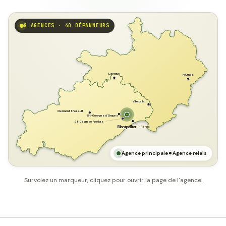
8 AGENCES · 40 DÉPANNEURS
GARD
Laroque
Fournès
Villetelle
Clermont l'Hérault
St-Georges d'Orques
St-Jean de Védas
Pérols
Montpellier
HÉRAULT
MER MÉDITERRANÉE
Agence principale
Agence relais
Survolez un marqueur, cliquez pour ouvrir la page de l’agence.