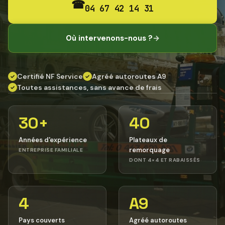
☎
04 67 42 14 31
Où intervenons-nous ?
→
Certifié NF Service
Agréé autoroutes A9
✓
✓
Toutes assistances, sans avance de frais
✓
30+
40
Années d'expérience
Plateaux de
remorquage
ENTREPRISE FAMILIALE
DONT 4×4 ET RABAISSÉS
4
A9
Pays couverts
Agréé autoroutes