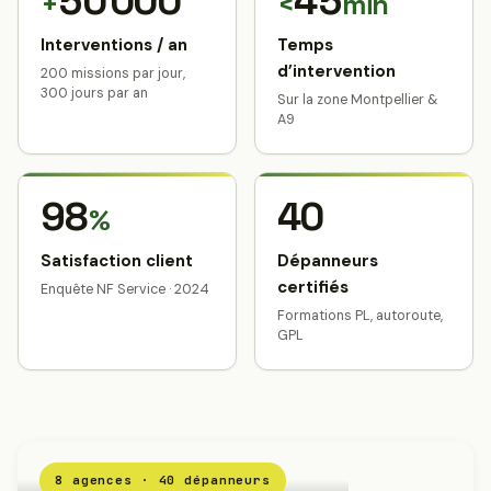
50 000
45
+
<
min
Interventions / an
Temps
d’intervention
200 missions par jour,
300 jours par an
Sur la zone Montpellier &
A9
98
40
%
Satisfaction client
Dépanneurs
certifiés
Enquête NF Service · 2024
Formations PL, autoroute,
GPL
8 agences · 40 dépanneurs