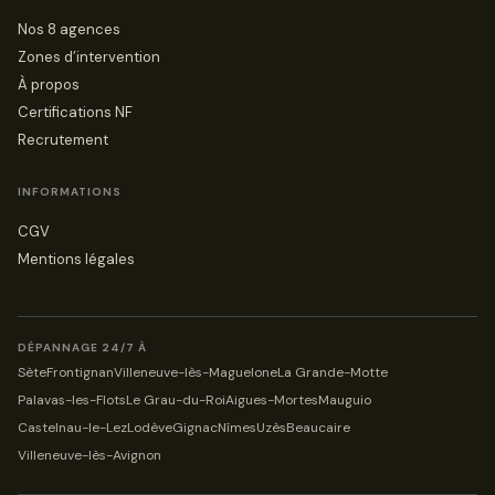
Nos 8 agences
Zones d’intervention
À propos
Certifications NF
Recrutement
INFORMATIONS
CGV
Mentions légales
DÉPANNAGE 24/7 À
Sète
Frontignan
Villeneuve-lès-Maguelone
La Grande-Motte
Palavas-les-Flots
Le Grau-du-Roi
Aigues-Mortes
Mauguio
Castelnau-le-Lez
Lodève
Gignac
Nîmes
Uzès
Beaucaire
Villeneuve-lès-Avignon