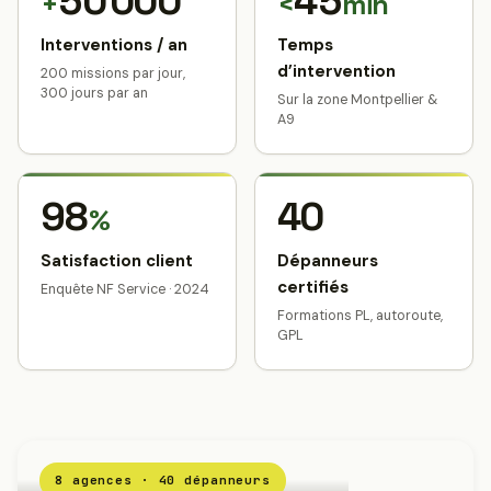
50 000
45
+
<
min
Interventions / an
Temps
d’intervention
200 missions par jour,
300 jours par an
Sur la zone Montpellier &
A9
98
40
%
Satisfaction client
Dépanneurs
certifiés
Enquête NF Service · 2024
Formations PL, autoroute,
GPL
8 agences · 40 dépanneurs