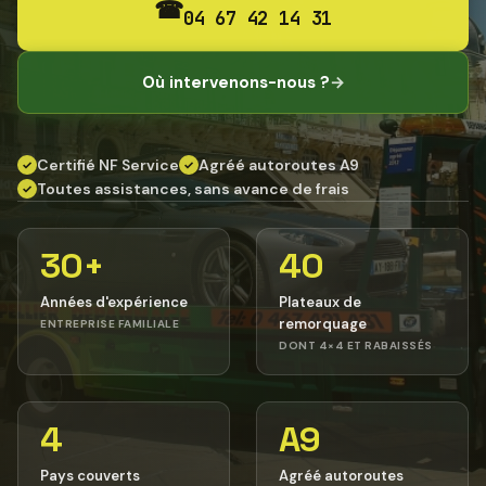
☎
04 67 42 14 31
Où intervenons-nous ?
→
Certifié NF Service
Agréé autoroutes A9
✓
✓
Toutes assistances, sans avance de frais
✓
30+
40
Années d'expérience
Plateaux de
remorquage
ENTREPRISE FAMILIALE
DONT 4×4 ET RABAISSÉS
4
A9
Pays couverts
Agréé autoroutes