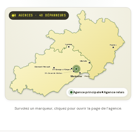
8 AGENCES · 40 DÉPANNEURS
GARD
Laroque
Fournès
Villetelle
Clermont l'Hérault
St-Georges d'Orques
St-Jean de Védas
Pérols
Montpellier
HÉRAULT
MER MÉDITERRANÉE
Agence principale
Agence relais
Survolez un marqueur, cliquez pour ouvrir la page de l’agence.