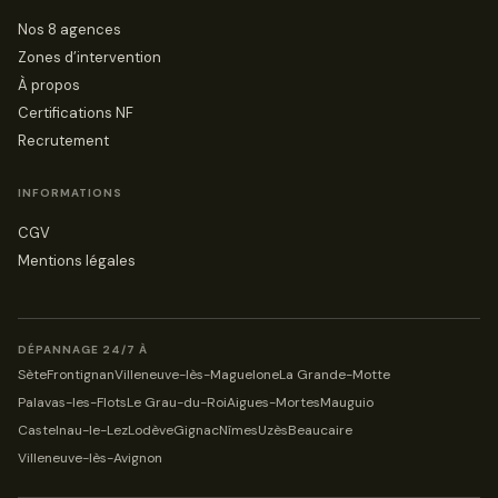
Nos 8 agences
Zones d’intervention
À propos
Certifications NF
Recrutement
INFORMATIONS
CGV
Mentions légales
DÉPANNAGE 24/7 À
Sète
Frontignan
Villeneuve-lès-Maguelone
La Grande-Motte
Palavas-les-Flots
Le Grau-du-Roi
Aigues-Mortes
Mauguio
Castelnau-le-Lez
Lodève
Gignac
Nîmes
Uzès
Beaucaire
Villeneuve-lès-Avignon