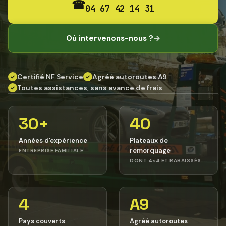
☎
04 67 42 14 31
Où intervenons-nous ?
→
Certifié NF Service
Agréé autoroutes A9
✓
✓
Toutes assistances, sans avance de frais
✓
30+
40
Années d'expérience
Plateaux de
remorquage
ENTREPRISE FAMILIALE
DONT 4×4 ET RABAISSÉS
4
A9
Pays couverts
Agréé autoroutes