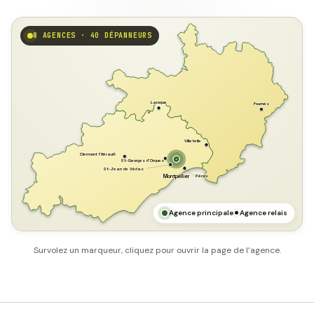
8 AGENCES · 40 DÉPANNEURS
GARD
Laroque
Fournès
Villetelle
Clermont l'Hérault
St-Georges d'Orques
St-Jean de Védas
Pérols
Montpellier
HÉRAULT
MER MÉDITERRANÉE
Agence principale
Agence relais
Survolez un marqueur, cliquez pour ouvrir la page de l’agence.