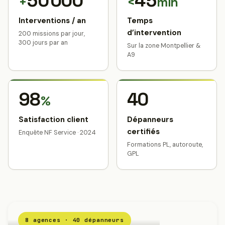
50 000
45
+
<
min
Interventions / an
Temps
d’intervention
200 missions par jour,
300 jours par an
Sur la zone Montpellier &
A9
98
40
%
Satisfaction client
Dépanneurs
certifiés
Enquête NF Service · 2024
Formations PL, autoroute,
GPL
8 agences · 40 dépanneurs