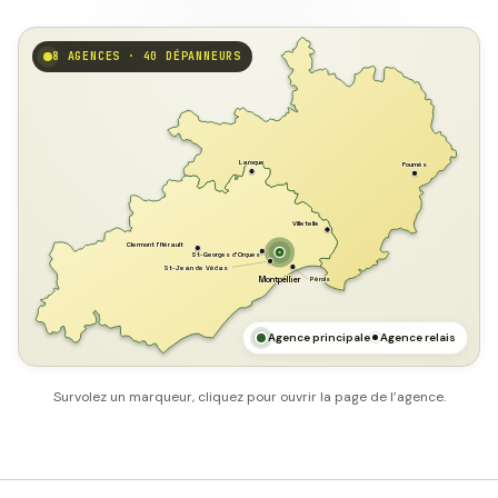
8 AGENCES · 40 DÉPANNEURS
GARD
Laroque
Fournès
Villetelle
Clermont l'Hérault
St-Georges d'Orques
St-Jean de Védas
Pérols
Montpellier
HÉRAULT
MER MÉDITERRANÉE
Agence principale
Agence relais
Survolez un marqueur, cliquez pour ouvrir la page de l’agence.