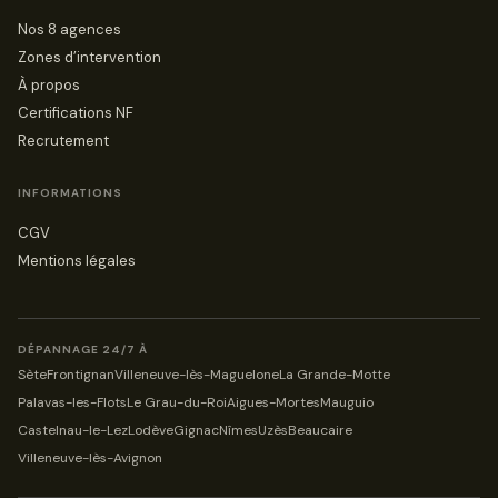
Nos 8 agences
Zones d’intervention
À propos
Certifications NF
Recrutement
INFORMATIONS
CGV
Mentions légales
DÉPANNAGE 24/7 À
Sète
Frontignan
Villeneuve-lès-Maguelone
La Grande-Motte
Palavas-les-Flots
Le Grau-du-Roi
Aigues-Mortes
Mauguio
Castelnau-le-Lez
Lodève
Gignac
Nîmes
Uzès
Beaucaire
Villeneuve-lès-Avignon