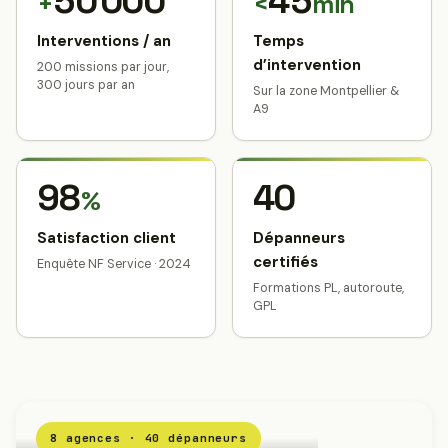
50 000
45
+
<
min
Interventions / an
Temps
d’intervention
200 missions par jour,
300 jours par an
Sur la zone Montpellier &
A9
98
40
%
Satisfaction client
Dépanneurs
certifiés
Enquête NF Service · 2024
Formations PL, autoroute,
GPL
8 agences · 40 dépanneurs