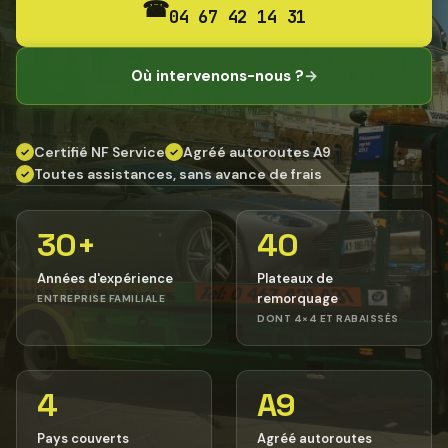
☎
04 67 42 14 31
Où intervenons-nous ?
→
Certifié NF Service
Agréé autoroutes A9
✓
✓
Toutes assistances, sans avance de frais
✓
30+
40
Années d'expérience
Plateaux de
remorquage
ENTREPRISE FAMILIALE
DONT 4×4 ET RABAISSÉS
4
A9
Pays couverts
Agréé autoroutes