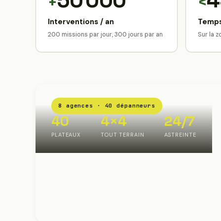
50 000
4
+
<
Interventions / an
Temps
200 missions par jour, 300 jours par an
Sur la 
8 agences · 40 dépanneurs
40
4×4
24/7
PLATEAUX
TOUT TERRAIN
ASTREINTE