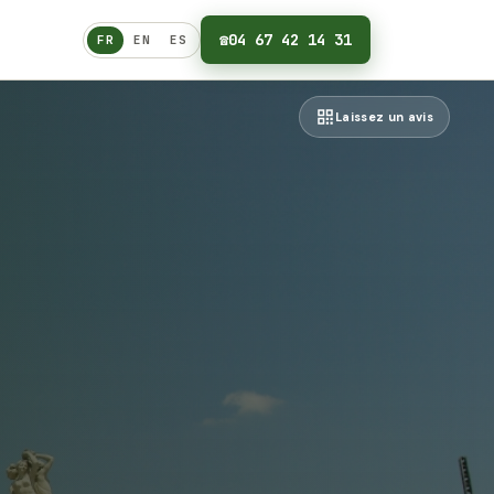
☎
04 67 42 14 31
FR
EN
ES
Français
Laissez un avis