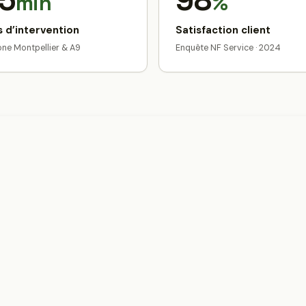
5
98
min
%
 d’intervention
Satisfaction client
zone Montpellier & A9
Enquête NF Service · 2024