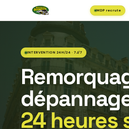
MDP recrute
INTERVENTION 24H/24 · 7J/7
Remorquag
dépannage
24 heures 