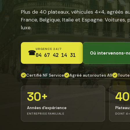
Plus de 40 plateaux, véhicules 4×4, agréés a
France, Belgique, Italie et Espagne. Voitures, 
luxe.
URGENCE 24/7
☎
Où intervenons-n
04 67 42 14 31
Certifié NF Service
Agréé autoroutes A9
Toute
✓
✓
✓
30+
40
Années d'expérience
Plateau
ENTREPRISE FAMILIALE
DONT 4×