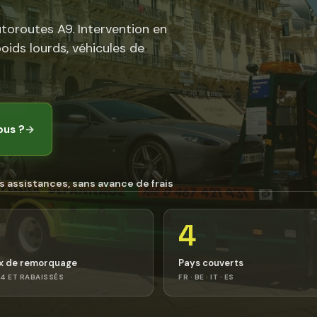
utoroutes A9. Intervention en
poids lourds, véhicules de
ous ?
→
s assistances, sans avance de frais
4
x de remorquage
Pays couverts
4 ET RABAISSÉS
FR · BE · IT · ES