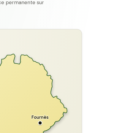
ence permanente sur
GARD
Fournès