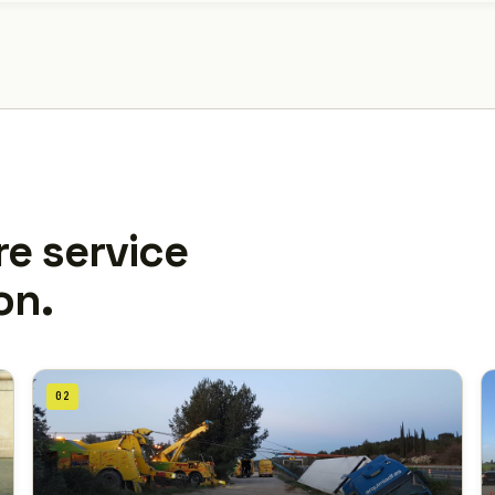
re service
on.
02