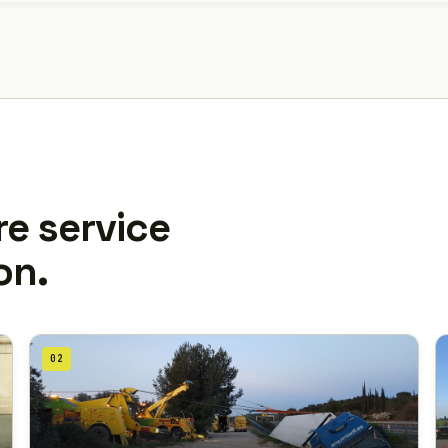
re service
on.
02