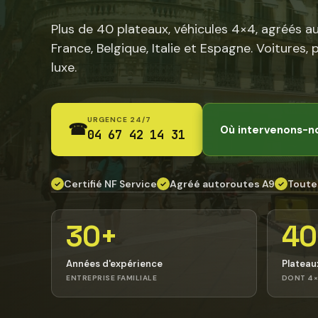
Plus de 40 plateaux, véhicules 4×4, agréés a
France, Belgique, Italie et Espagne. Voitures, 
luxe.
URGENCE 24/7
☎
Où intervenons-n
04 67 42 14 31
Certifié NF Service
Agréé autoroutes A9
Toute
✓
✓
✓
30+
40
Années d'expérience
Plateau
ENTREPRISE FAMILIALE
DONT 4×