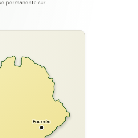
ence permanente sur
GARD
Fournès