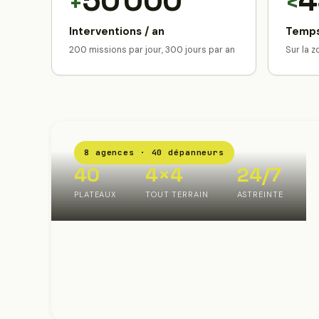
50 000
4
+
<
Interventions / an
Temps
200 missions par jour, 300 jours par an
Sur la 
8 agences · 40 dépanneurs
40
4×4
24/7
PLATEAUX
TOUT TERRAIN
ASTREINTE