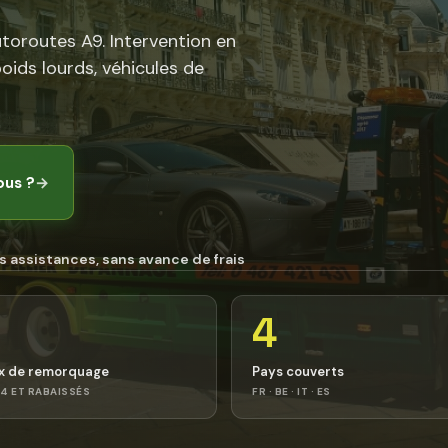
utoroutes A9. Intervention en
poids lourds, véhicules de
ous ?
→
s assistances, sans avance de frais
4
x de remorquage
Pays couverts
4 ET RABAISSÉS
FR · BE · IT · ES