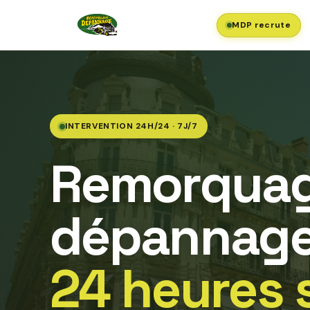
MDP recrute
INTERVENTION 24H/24 · 7J/7
Remorquag
dépannage
24 heures 