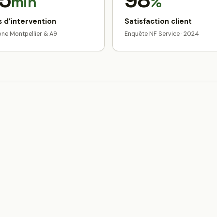
5
98
min
%
 d’intervention
Satisfaction client
zone Montpellier & A9
Enquête NF Service · 2024