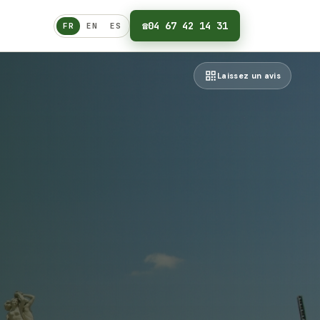
☎
04 67 42 14 31
FR
EN
ES
Français
Laissez un avis