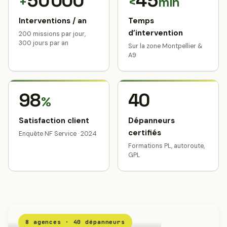
50 000
45
+
<
min
Interventions / an
Temps
d’intervention
200 missions par jour,
300 jours par an
Sur la zone Montpellier &
A9
98
40
%
Satisfaction client
Dépanneurs
certifiés
Enquête NF Service · 2024
Formations PL, autoroute,
GPL
8 agences · 40 dépanneurs