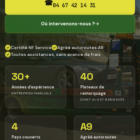
☎
04 67 42 14 31
Où intervenons-nous ?
→
Certifié NF Service
Agréé autoroutes A9
✓
✓
Toutes assistances, sans avance de frais
✓
30+
40
Années d'expérience
Plateaux de
remorquage
ENTREPRISE FAMILIALE
DONT 4×4 ET RABAISSÉS
4
A9
Pays couverts
Agréé autoroutes