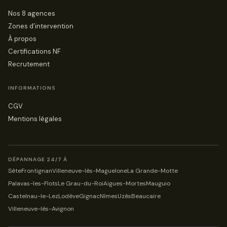
Nos 8 agences
Zones d’intervention
À propos
Certifications NF
Recrutement
INFORMATIONS
CGV
Mentions légales
DÉPANNAGE 24/7 À
Sète
Frontignan
Villeneuve-lès-Maguelone
La Grande-Motte
Palavas-les-Flots
Le Grau-du-Roi
Aigues-Mortes
Mauguio
Castelnau-le-Lez
Lodève
Gignac
Nîmes
Uzès
Beaucaire
Villeneuve-lès-Avignon