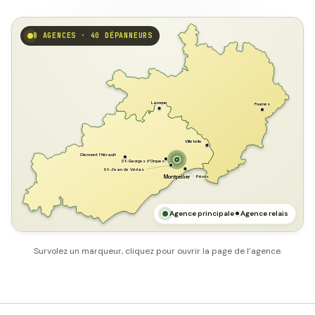
8 AGENCES · 40 DÉPANNEURS
GARD
Laroque
Fournès
Villetelle
Clermont l'Hérault
St-Georges d'Orques
St-Jean de Védas
Pérols
Montpellier
HÉRAULT
MER MÉDITERRANÉE
Agence principale
Agence relais
Survolez un marqueur, cliquez pour ouvrir la page de l’agence.