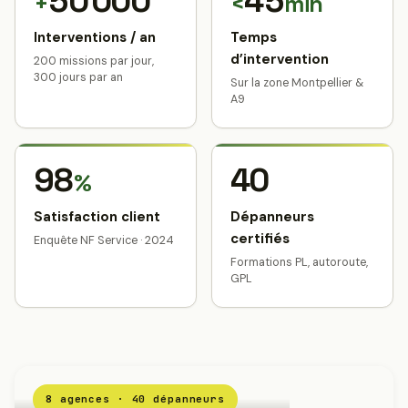
50 000
45
+
<
min
Interventions / an
Temps
d’intervention
200 missions par jour,
300 jours par an
Sur la zone Montpellier &
A9
98
40
%
Satisfaction client
Dépanneurs
certifiés
Enquête NF Service · 2024
Formations PL, autoroute,
GPL
8 agences · 40 dépanneurs