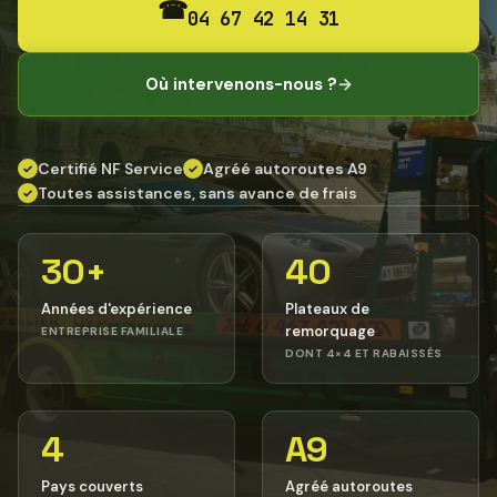
☎
04 67 42 14 31
Où intervenons-nous ?
→
Certifié NF Service
Agréé autoroutes A9
✓
✓
Toutes assistances, sans avance de frais
✓
30+
40
Années d'expérience
Plateaux de
remorquage
ENTREPRISE FAMILIALE
DONT 4×4 ET RABAISSÉS
4
A9
Pays couverts
Agréé autoroutes