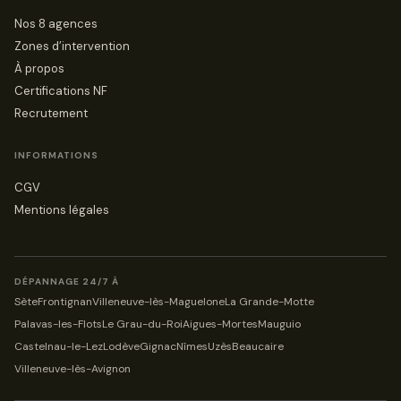
Nos 8 agences
Zones d’intervention
À propos
Certifications NF
Recrutement
INFORMATIONS
CGV
Mentions légales
DÉPANNAGE 24/7 À
Sète
Frontignan
Villeneuve-lès-Maguelone
La Grande-Motte
Palavas-les-Flots
Le Grau-du-Roi
Aigues-Mortes
Mauguio
Castelnau-le-Lez
Lodève
Gignac
Nîmes
Uzès
Beaucaire
Villeneuve-lès-Avignon