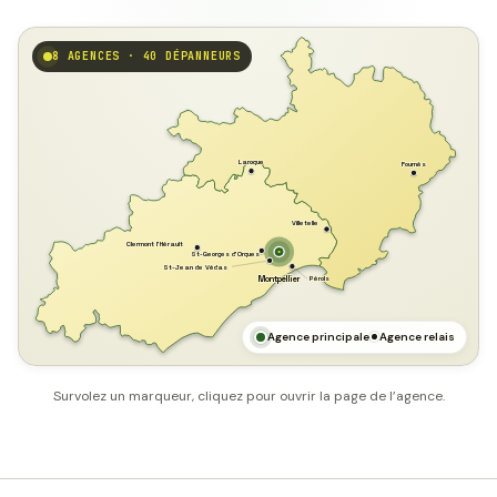
8 AGENCES · 40 DÉPANNEURS
GARD
Laroque
Fournès
Villetelle
Clermont l'Hérault
St-Georges d'Orques
St-Jean de Védas
Pérols
Montpellier
HÉRAULT
MER MÉDITERRANÉE
Agence principale
Agence relais
Survolez un marqueur, cliquez pour ouvrir la page de l’agence.