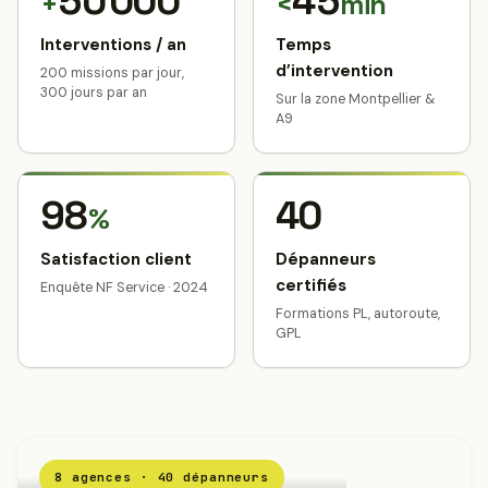
50 000
45
+
<
min
Interventions / an
Temps
d’intervention
200 missions par jour,
300 jours par an
Sur la zone Montpellier &
A9
98
40
%
Satisfaction client
Dépanneurs
certifiés
Enquête NF Service · 2024
Formations PL, autoroute,
GPL
8 agences · 40 dépanneurs