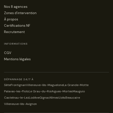
Nos 8 agences
Zones d’intervention
À propos
Certifications NF
Recrutement
INFORMATIONS
CGV
Mentions légales
DÉPANNAGE 24/7 À
Sète
Frontignan
Villeneuve-lès-Maguelone
La Grande-Motte
Palavas-les-Flots
Le Grau-du-Roi
Aigues-Mortes
Mauguio
Castelnau-le-Lez
Lodève
Gignac
Nîmes
Uzès
Beaucaire
Villeneuve-lès-Avignon