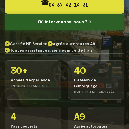
☎
04 67 42 14 31
Où intervenons-nous ?
→
Certifié NF Service
Agréé autoroutes A9
✓
✓
Toutes assistances, sans avance de frais
✓
30+
40
Années d'expérience
Plateaux de
remorquage
ENTREPRISE FAMILIALE
DONT 4×4 ET RABAISSÉS
4
A9
Pays couverts
Agréé autoroutes