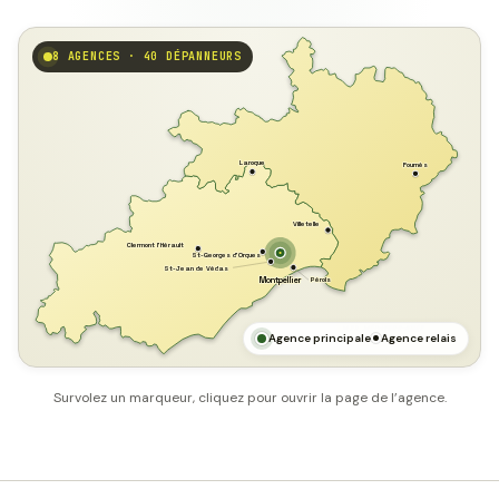
8 AGENCES · 40 DÉPANNEURS
GARD
Laroque
Fournès
Villetelle
Clermont l'Hérault
St-Georges d'Orques
St-Jean de Védas
Pérols
Montpellier
HÉRAULT
MER MÉDITERRANÉE
Agence principale
Agence relais
Survolez un marqueur, cliquez pour ouvrir la page de l’agence.