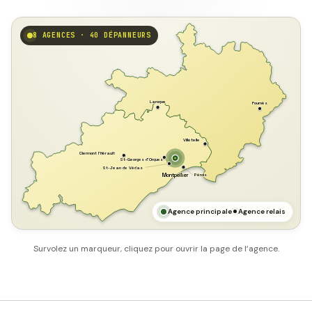
8 AGENCES · 40 DÉPANNEURS
GARD
Laroque
Fournès
Villetelle
Clermont l'Hérault
St-Georges d'Orques
St-Jean de Védas
Pérols
Montpellier
HÉRAULT
MER MÉDITERRANÉE
Agence principale
Agence relais
Survolez un marqueur, cliquez pour ouvrir la page de l’agence.