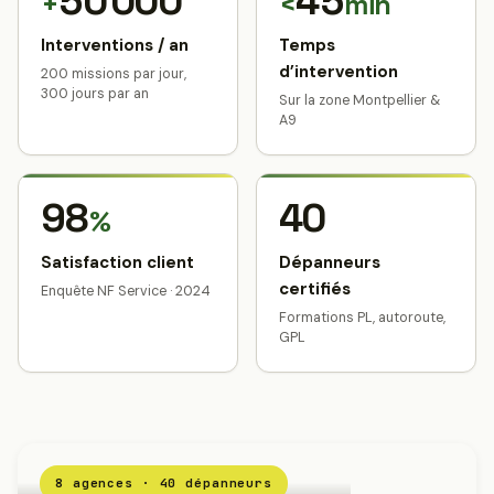
50 000
45
+
<
min
Interventions / an
Temps
d’intervention
200 missions par jour,
300 jours par an
Sur la zone Montpellier &
A9
98
40
%
Satisfaction client
Dépanneurs
certifiés
Enquête NF Service · 2024
Formations PL, autoroute,
GPL
8 agences · 40 dépanneurs