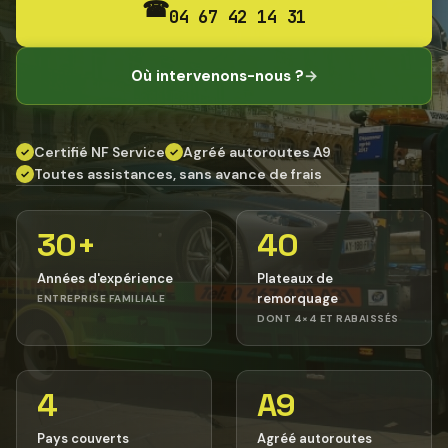
☎
04 67 42 14 31
Où intervenons-nous ?
→
Certifié NF Service
Agréé autoroutes A9
✓
✓
Toutes assistances, sans avance de frais
✓
30+
40
Années d'expérience
Plateaux de
remorquage
ENTREPRISE FAMILIALE
DONT 4×4 ET RABAISSÉS
4
A9
Pays couverts
Agréé autoroutes