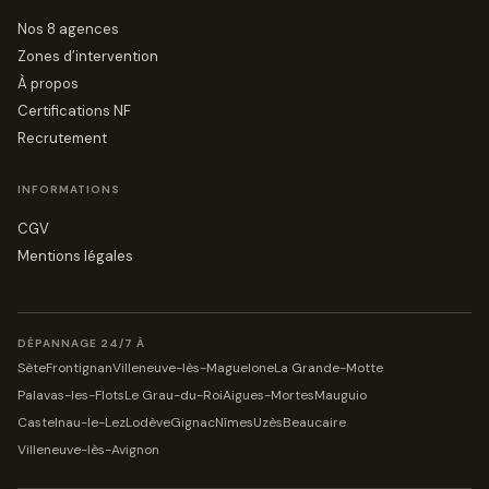
Nos 8 agences
Zones d’intervention
À propos
Certifications NF
Recrutement
INFORMATIONS
CGV
Mentions légales
DÉPANNAGE 24/7 À
Sète
Frontignan
Villeneuve-lès-Maguelone
La Grande-Motte
Palavas-les-Flots
Le Grau-du-Roi
Aigues-Mortes
Mauguio
Castelnau-le-Lez
Lodève
Gignac
Nîmes
Uzès
Beaucaire
Villeneuve-lès-Avignon