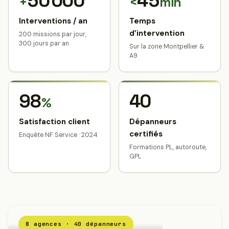
50 000
45
+
<
min
Interventions / an
Temps
d’intervention
200 missions par jour,
300 jours par an
Sur la zone Montpellier &
A9
98
40
%
Satisfaction client
Dépanneurs
certifiés
Enquête NF Service · 2024
Formations PL, autoroute,
GPL
8 agences · 40 dépanneurs