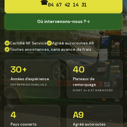
☎
04 67 42 14 31
Où intervenons-nous ?
→
Certifié NF Service
Agréé autoroutes A9
✓
✓
Toutes assistances, sans avance de frais
✓
30+
40
Années d'expérience
Plateaux de
remorquage
ENTREPRISE FAMILIALE
DONT 4×4 ET RABAISSÉS
4
A9
Pays couverts
Agréé autoroutes