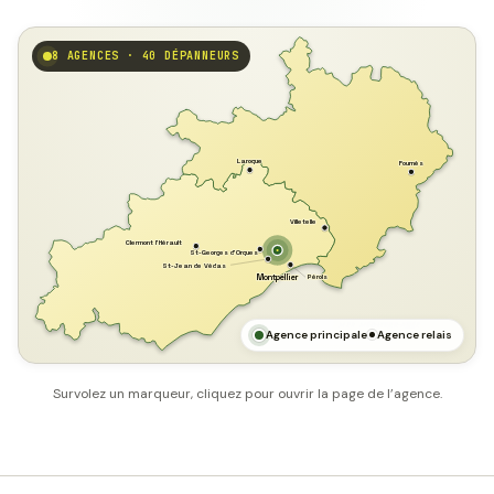
8 AGENCES · 40 DÉPANNEURS
GARD
Laroque
Fournès
Villetelle
Clermont l'Hérault
St-Georges d'Orques
St-Jean de Védas
Pérols
Montpellier
HÉRAULT
MER MÉDITERRANÉE
Agence principale
Agence relais
Survolez un marqueur, cliquez pour ouvrir la page de l’agence.