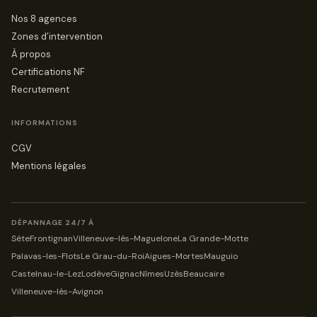
Nos 8 agences
Zones d’intervention
À propos
Certifications NF
Recrutement
INFORMATIONS
CGV
Mentions légales
DÉPANNAGE 24/7 À
Sète
Frontignan
Villeneuve-lès-Maguelone
La Grande-Motte
Palavas-les-Flots
Le Grau-du-Roi
Aigues-Mortes
Mauguio
Castelnau-le-Lez
Lodève
Gignac
Nîmes
Uzès
Beaucaire
Villeneuve-lès-Avignon