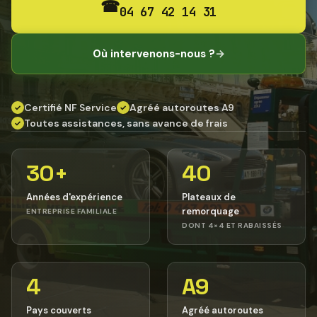
☎
04 67 42 14 31
Où intervenons-nous ?
→
Certifié NF Service
Agréé autoroutes A9
✓
✓
Toutes assistances, sans avance de frais
✓
30+
40
Années d'expérience
Plateaux de
remorquage
ENTREPRISE FAMILIALE
DONT 4×4 ET RABAISSÉS
4
A9
Pays couverts
Agréé autoroutes