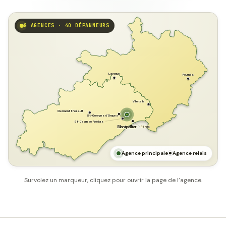
8 AGENCES · 40 DÉPANNEURS
GARD
Laroque
Fournès
Villetelle
Clermont l'Hérault
St-Georges d'Orques
St-Jean de Védas
Pérols
Montpellier
HÉRAULT
MER MÉDITERRANÉE
Agence principale
Agence relais
Survolez un marqueur, cliquez pour ouvrir la page de l’agence.