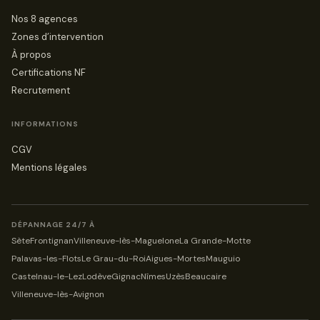
Nos 8 agences
Zones d’intervention
À propos
Certifications NF
Recrutement
INFORMATIONS
CGV
Mentions légales
DÉPANNAGE 24/7 À
Sète
Frontignan
Villeneuve-lès-Maguelone
La Grande-Motte
Palavas-les-Flots
Le Grau-du-Roi
Aigues-Mortes
Mauguio
Castelnau-le-Lez
Lodève
Gignac
Nîmes
Uzès
Beaucaire
Villeneuve-lès-Avignon