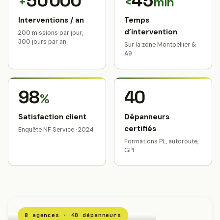
50 000
45
+
<
min
Interventions / an
Temps
d’intervention
200 missions par jour,
300 jours par an
Sur la zone Montpellier &
A9
98
40
%
Satisfaction client
Dépanneurs
certifiés
Enquête NF Service · 2024
Formations PL, autoroute,
GPL
8 agences · 40 dépanneurs