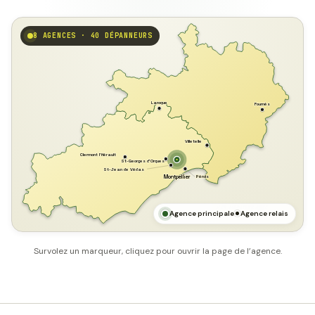
8 AGENCES · 40 DÉPANNEURS
GARD
Laroque
Fournès
Villetelle
Clermont l'Hérault
St-Georges d'Orques
St-Jean de Védas
Pérols
Montpellier
HÉRAULT
MER MÉDITERRANÉE
Agence principale
Agence relais
Survolez un marqueur, cliquez pour ouvrir la page de l’agence.