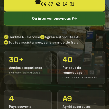
☎
04 67 42 14 31
Où intervenons-nous ?
→
Certifié NF Service
Agréé autoroutes A9
✓
✓
Toutes assistances, sans avance de frais
✓
30+
40
Années d'expérience
Plateaux de
remorquage
ENTREPRISE FAMILIALE
DONT 4×4 ET RABAISSÉS
4
A9
Pays couverts
Agréé autoroutes