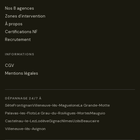
Nos 8 agences
Zones d’intervention
À propos
Certifications NF
Recrutement
INFORMATIONS
CGV
Mentions légales
DÉPANNAGE 24/7 À
Sète
Frontignan
Villeneuve-lès-Maguelone
La Grande-Motte
Palavas-les-Flots
Le Grau-du-Roi
Aigues-Mortes
Mauguio
Castelnau-le-Lez
Lodève
Gignac
Nîmes
Uzès
Beaucaire
Villeneuve-lès-Avignon