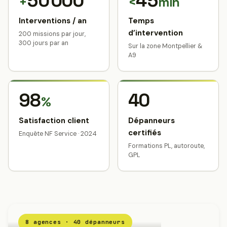
50 000
45
+
<
min
Interventions / an
Temps
d’intervention
200 missions par jour,
300 jours par an
Sur la zone Montpellier &
A9
98
40
%
Satisfaction client
Dépanneurs
certifiés
Enquête NF Service · 2024
Formations PL, autoroute,
GPL
8 agences · 40 dépanneurs