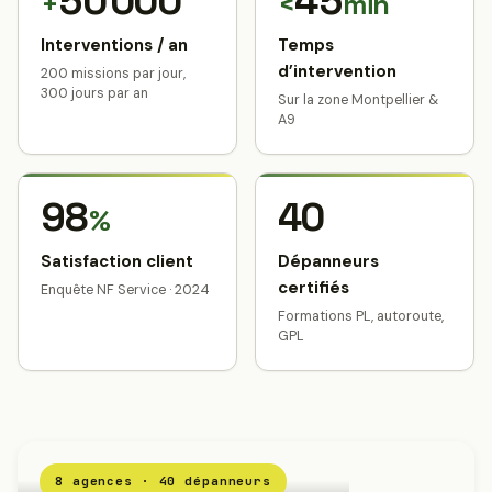
50 000
45
+
<
min
Interventions / an
Temps
d’intervention
200 missions par jour,
300 jours par an
Sur la zone Montpellier &
A9
98
40
%
Satisfaction client
Dépanneurs
certifiés
Enquête NF Service · 2024
Formations PL, autoroute,
GPL
8 agences · 40 dépanneurs