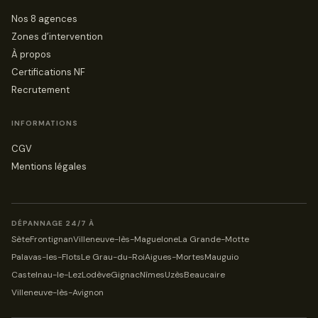
Nos 8 agences
Zones d’intervention
À propos
Certifications NF
Recrutement
INFORMATIONS
CGV
Mentions légales
DÉPANNAGE 24/7 À
Sète
Frontignan
Villeneuve-lès-Maguelone
La Grande-Motte
Palavas-les-Flots
Le Grau-du-Roi
Aigues-Mortes
Mauguio
Castelnau-le-Lez
Lodève
Gignac
Nîmes
Uzès
Beaucaire
Villeneuve-lès-Avignon