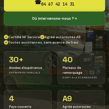
☎
04 67 42 14 31
Où intervenons-nous ?
→
Certifié NF Service
Agréé autoroutes A9
✓
✓
Toutes assistances, sans avance de frais
✓
30+
40
Années d'expérience
Plateaux de
remorquage
ENTREPRISE FAMILIALE
DONT 4×4 ET RABAISSÉS
4
A9
Pays couverts
Agréé autoroutes