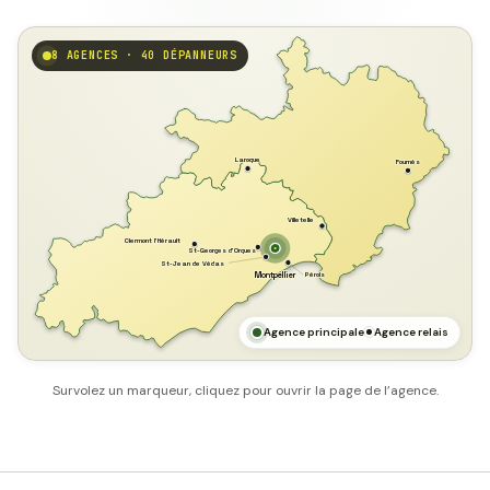
8 AGENCES · 40 DÉPANNEURS
GARD
Laroque
Fournès
Villetelle
Clermont l'Hérault
St-Georges d'Orques
St-Jean de Védas
Pérols
Montpellier
HÉRAULT
MER MÉDITERRANÉE
Agence principale
Agence relais
Survolez un marqueur, cliquez pour ouvrir la page de l’agence.