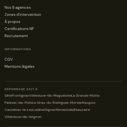
Nos 8 agences
Zones d’intervention
À propos
Certifications NF
Recrutement
INFORMATIONS
CGV
Mentions légales
DÉPANNAGE 24/7 À
Sète
Frontignan
Villeneuve-lès-Maguelone
La Grande-Motte
Palavas-les-Flots
Le Grau-du-Roi
Aigues-Mortes
Mauguio
Castelnau-le-Lez
Lodève
Gignac
Nîmes
Uzès
Beaucaire
Villeneuve-lès-Avignon