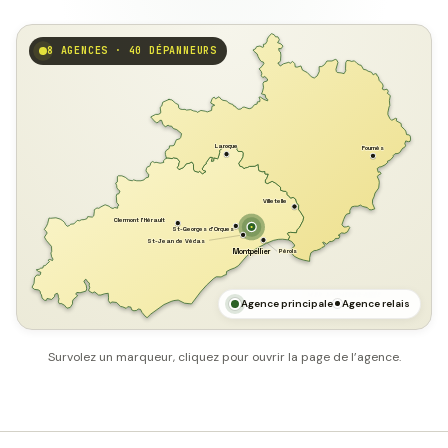
8 AGENCES · 40 DÉPANNEURS
GARD
Laroque
Fournès
Villetelle
Clermont l'Hérault
St-Georges d'Orques
St-Jean de Védas
Pérols
Montpellier
HÉRAULT
MER MÉDITERRANÉE
Agence principale
Agence relais
Survolez un marqueur, cliquez pour ouvrir la page de l’agence.