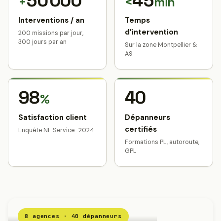
50 000
45
+
<
min
Interventions / an
Temps
d’intervention
200 missions par jour,
300 jours par an
Sur la zone Montpellier &
A9
98
40
%
Satisfaction client
Dépanneurs
certifiés
Enquête NF Service · 2024
Formations PL, autoroute,
GPL
8 agences · 40 dépanneurs