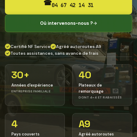
☎
04 67 42 14 31
Où intervenons-nous ?
→
Certifié NF Service
Agréé autoroutes A9
✓
✓
Toutes assistances, sans avance de frais
✓
30+
40
Années d'expérience
Plateaux de
remorquage
ENTREPRISE FAMILIALE
DONT 4×4 ET RABAISSÉS
4
A9
Pays couverts
Agréé autoroutes