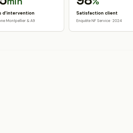
5
98
min
%
 d’intervention
Satisfaction client
zone Montpellier & A9
Enquête NF Service · 2024