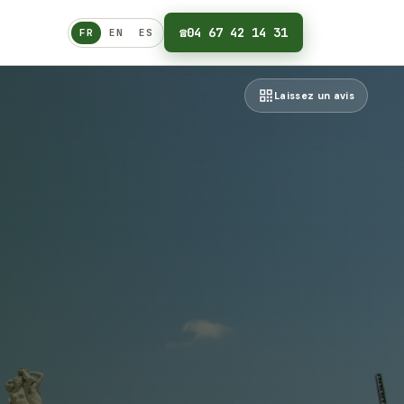
☎
04 67 42 14 31
FR
EN
ES
Français
Laissez un avis