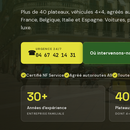
Plus de 40 plateaux, véhicules 4×4, agréés a
France, Belgique, Italie et Espagne. Voitures, 
luxe.
URGENCE 24/7
☎
Où intervenons-n
04 67 42 14 31
Certifié NF Service
Agréé autoroutes A9
Toute
✓
✓
✓
30+
40
Années d'expérience
Plateau
ENTREPRISE FAMILIALE
DONT 4×