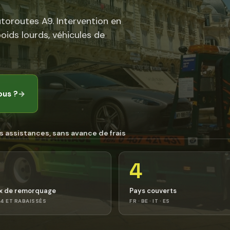
utoroutes A9. Intervention en
poids lourds, véhicules de
ous ?
→
s assistances, sans avance de frais
4
x de remorquage
Pays couverts
4 ET RABAISSÉS
FR · BE · IT · ES