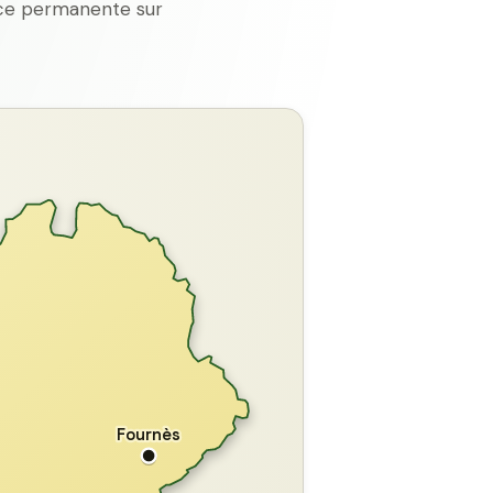
ence permanente sur
GARD
Fournès