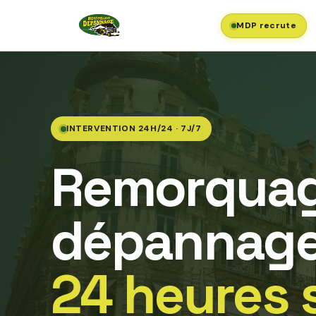
MDP recrute
INTERVENTION 24H/24 · 7J/7
Remorquag
dépannage
24 heures 