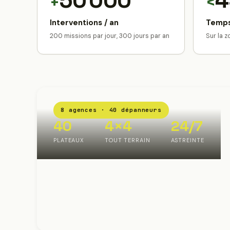
50 000
4
+
<
Interventions / an
Temps
200 missions par jour, 300 jours par an
Sur la 
8 agences · 40 dépanneurs
40
4×4
24/7
PLATEAUX
TOUT TERRAIN
ASTREINTE