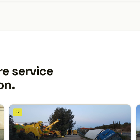
re service
on.
02