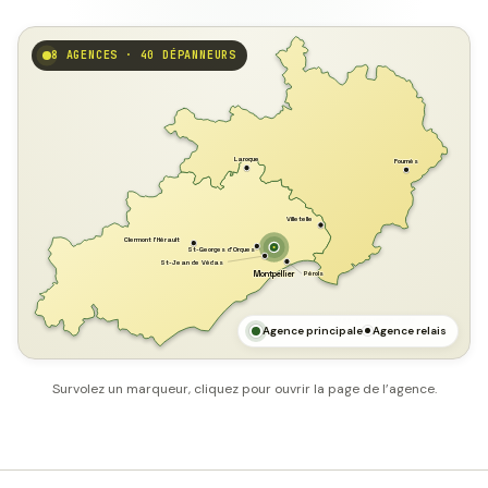
8 AGENCES · 40 DÉPANNEURS
GARD
Laroque
Fournès
Villetelle
Clermont l'Hérault
St-Georges d'Orques
St-Jean de Védas
Pérols
Montpellier
HÉRAULT
MER MÉDITERRANÉE
Agence principale
Agence relais
Survolez un marqueur, cliquez pour ouvrir la page de l’agence.