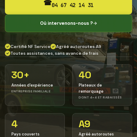
☎
04 67 42 14 31
Où intervenons-nous ?
→
Certifié NF Service
Agréé autoroutes A9
✓
✓
Toutes assistances, sans avance de frais
✓
30+
40
Années d'expérience
Plateaux de
remorquage
ENTREPRISE FAMILIALE
DONT 4×4 ET RABAISSÉS
4
A9
Pays couverts
Agréé autoroutes