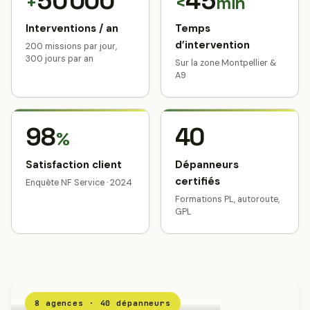
50 000
45
+
<
min
Interventions / an
Temps
d’intervention
200 missions par jour,
300 jours par an
Sur la zone Montpellier &
A9
98
40
%
Satisfaction client
Dépanneurs
certifiés
Enquête NF Service · 2024
Formations PL, autoroute,
GPL
8 agences · 40 dépanneurs