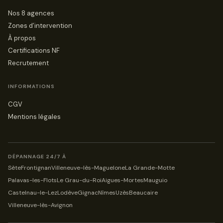
Nos 8 agences
Zones d’intervention
À propos
Certifications NF
Recrutement
INFORMATIONS
CGV
Mentions légales
DÉPANNAGE 24/7 À
Sète
Frontignan
Villeneuve-lès-Maguelone
La Grande-Motte
Palavas-les-Flots
Le Grau-du-Roi
Aigues-Mortes
Mauguio
Castelnau-le-Lez
Lodève
Gignac
Nîmes
Uzès
Beaucaire
Villeneuve-lès-Avignon