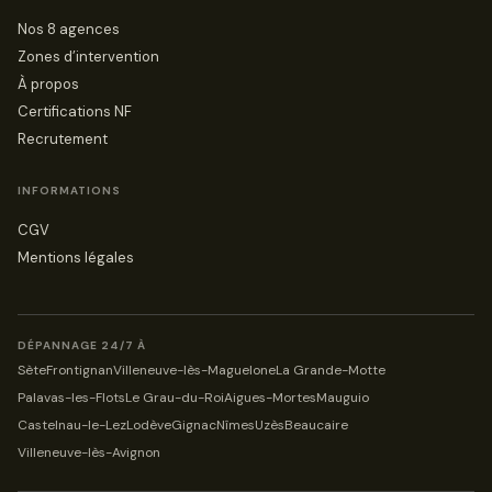
Nos 8 agences
Zones d’intervention
À propos
Certifications NF
Recrutement
INFORMATIONS
CGV
Mentions légales
DÉPANNAGE 24/7 À
Sète
Frontignan
Villeneuve-lès-Maguelone
La Grande-Motte
Palavas-les-Flots
Le Grau-du-Roi
Aigues-Mortes
Mauguio
Castelnau-le-Lez
Lodève
Gignac
Nîmes
Uzès
Beaucaire
Villeneuve-lès-Avignon