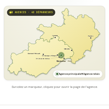
8 AGENCES · 40 DÉPANNEURS
GARD
Laroque
Fournès
Villetelle
Clermont l'Hérault
St-Georges d'Orques
St-Jean de Védas
Pérols
Montpellier
HÉRAULT
MER MÉDITERRANÉE
Agence principale
Agence relais
Survolez un marqueur, cliquez pour ouvrir la page de l’agence.