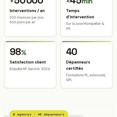
50 000
45
+
<
min
Interventions / an
Temps
d’intervention
200 missions par jour,
300 jours par an
Sur la zone Montpellier &
A9
98
40
%
Satisfaction client
Dépanneurs
certifiés
Enquête NF Service · 2024
Formations PL, autoroute,
GPL
8 agences · 40 dépanneurs