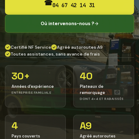
☎
04 67 42 14 31
Où intervenons-nous ?
→
Certifié NF Service
Agréé autoroutes A9
✓
✓
Toutes assistances, sans avance de frais
✓
30+
40
Années d'expérience
Plateaux de
remorquage
ENTREPRISE FAMILIALE
DONT 4×4 ET RABAISSÉS
4
A9
Pays couverts
Agréé autoroutes