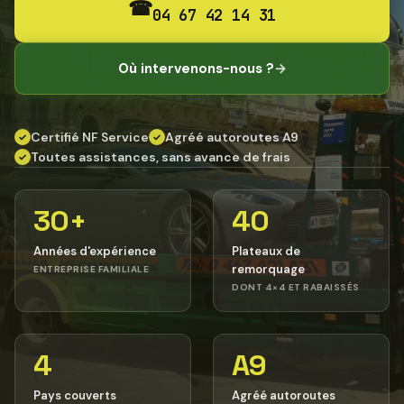
☎
04 67 42 14 31
Où intervenons-nous ?
→
Certifié NF Service
Agréé autoroutes A9
✓
✓
Toutes assistances, sans avance de frais
✓
30+
40
Années d'expérience
Plateaux de
remorquage
ENTREPRISE FAMILIALE
DONT 4×4 ET RABAISSÉS
4
A9
Pays couverts
Agréé autoroutes