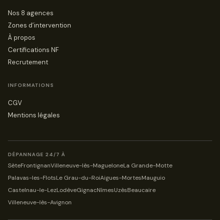
Nos 8 agences
Zones d’intervention
À propos
Certifications NF
Recrutement
INFORMATIONS
CGV
Mentions légales
DÉPANNAGE 24/7 À
Sète
Frontignan
Villeneuve-lès-Maguelone
La Grande-Motte
Palavas-les-Flots
Le Grau-du-Roi
Aigues-Mortes
Mauguio
Castelnau-le-Lez
Lodève
Gignac
Nîmes
Uzès
Beaucaire
Villeneuve-lès-Avignon