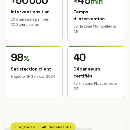
50 000
45
+
<
min
Interventions / an
Temps
d’intervention
200 missions par jour,
300 jours par an
Sur la zone Montpellier &
A9
98
40
%
Satisfaction client
Dépanneurs
certifiés
Enquête NF Service · 2024
Formations PL, autoroute,
GPL
8 agences · 40 dépanneurs