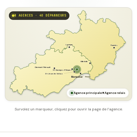
8 AGENCES · 40 DÉPANNEURS
GARD
Laroque
Fournès
Villetelle
Clermont l'Hérault
St-Georges d'Orques
St-Jean de Védas
Pérols
Montpellier
HÉRAULT
MER MÉDITERRANÉE
Agence principale
Agence relais
Survolez un marqueur, cliquez pour ouvrir la page de l’agence.