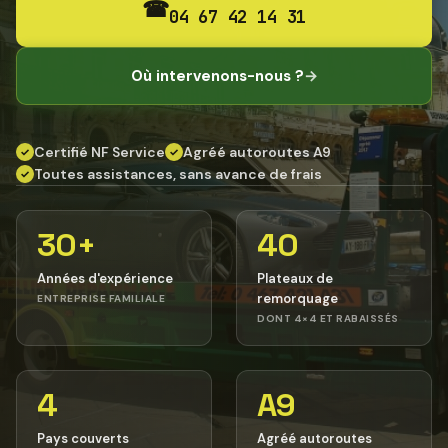
☎
04 67 42 14 31
Où intervenons-nous ?
→
Certifié NF Service
Agréé autoroutes A9
✓
✓
Toutes assistances, sans avance de frais
✓
30+
40
Années d'expérience
Plateaux de
remorquage
ENTREPRISE FAMILIALE
DONT 4×4 ET RABAISSÉS
4
A9
Pays couverts
Agréé autoroutes