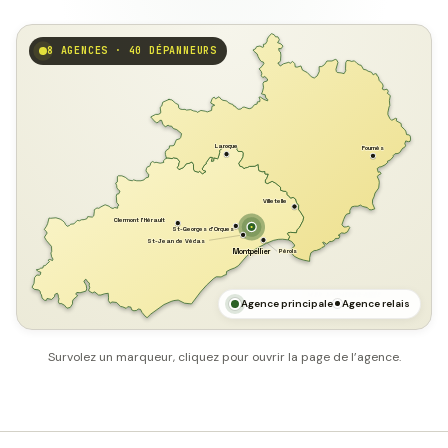
8 AGENCES · 40 DÉPANNEURS
GARD
Laroque
Fournès
Villetelle
Clermont l'Hérault
St-Georges d'Orques
St-Jean de Védas
Pérols
Montpellier
HÉRAULT
MER MÉDITERRANÉE
Agence principale
Agence relais
Survolez un marqueur, cliquez pour ouvrir la page de l’agence.