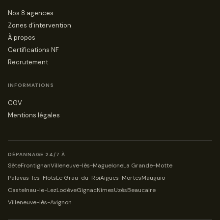
Nos 8 agences
Zones d’intervention
À propos
Certifications NF
Recrutement
INFORMATIONS
CGV
Mentions légales
DÉPANNAGE 24/7 À
Sète
Frontignan
Villeneuve-lès-Maguelone
La Grande-Motte
Palavas-les-Flots
Le Grau-du-Roi
Aigues-Mortes
Mauguio
Castelnau-le-Lez
Lodève
Gignac
Nîmes
Uzès
Beaucaire
Villeneuve-lès-Avignon