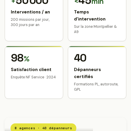
50 000
45
+
<
min
Interventions / an
Temps
d’intervention
200 missions par jour,
300 jours par an
Sur la zone Montpellier &
A9
98
40
%
Satisfaction client
Dépanneurs
certifiés
Enquête NF Service · 2024
Formations PL, autoroute,
GPL
8 agences · 40 dépanneurs