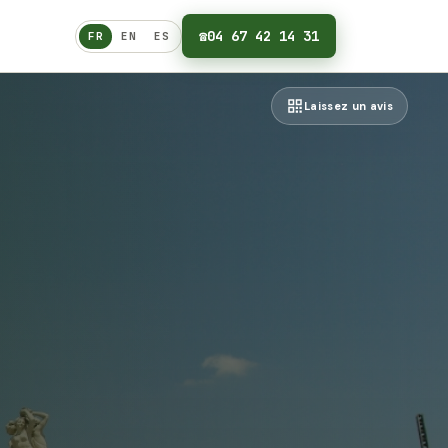
☎
04 67 42 14 31
FR
EN
ES
Français
Laissez un avis