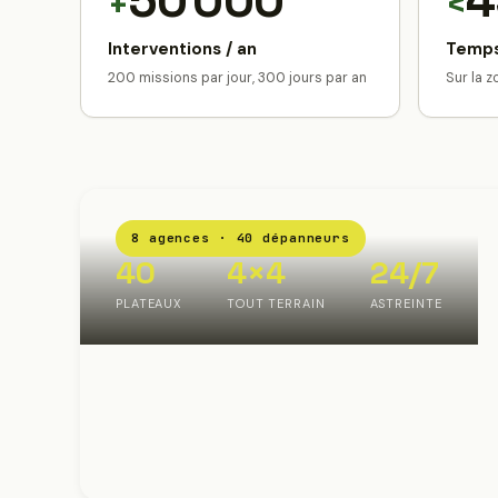
50 000
4
+
<
Interventions / an
Temps
200 missions par jour, 300 jours par an
Sur la 
8 agences · 40 dépanneurs
40
4×4
24/7
PLATEAUX
TOUT TERRAIN
ASTREINTE