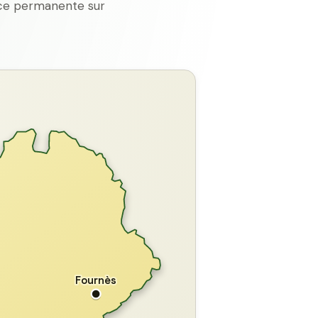
ence permanente sur
GARD
Fournès