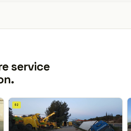
re service
on.
02