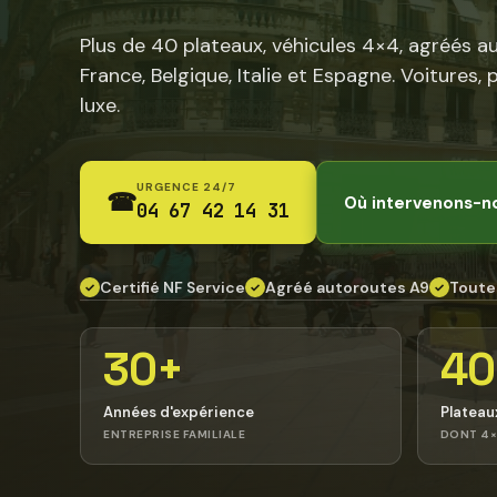
Plus de 40 plateaux, véhicules 4×4, agréés a
France, Belgique, Italie et Espagne. Voitures, 
luxe.
URGENCE 24/7
☎
Où intervenons-n
04 67 42 14 31
Certifié NF Service
Agréé autoroutes A9
Toute
✓
✓
✓
30+
40
Années d'expérience
Plateau
ENTREPRISE FAMILIALE
DONT 4×