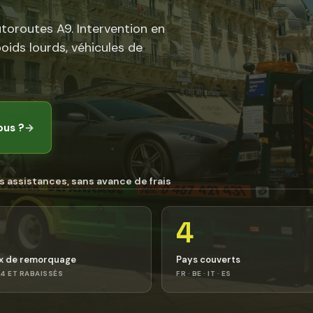
utoroutes A9. Intervention en
poids lourds, véhicules de
ous ?
→
s assistances, sans avance de frais
4
x de remorquage
Pays couverts
4 ET RABAISSÉS
FR · BE · IT · ES