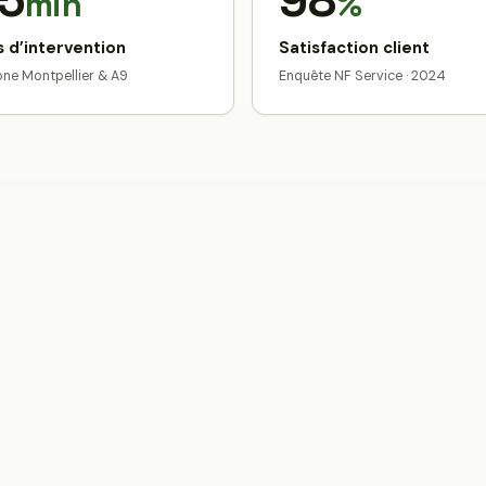
5
98
min
%
 d’intervention
Satisfaction client
zone Montpellier & A9
Enquête NF Service · 2024