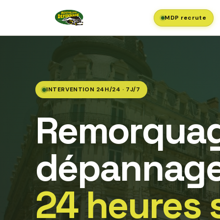
MDP recrute
INTERVENTION 24H/24 · 7J/7
Remorquag
dépannage
24 heures 