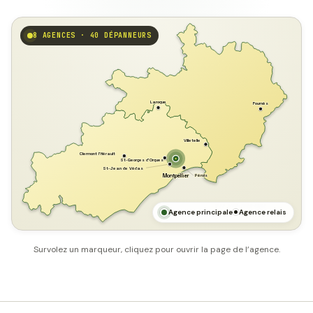
8 AGENCES · 40 DÉPANNEURS
GARD
Laroque
Fournès
Villetelle
Clermont l'Hérault
St-Georges d'Orques
St-Jean de Védas
Pérols
Montpellier
HÉRAULT
MER MÉDITERRANÉE
Agence principale
Agence relais
Survolez un marqueur, cliquez pour ouvrir la page de l’agence.