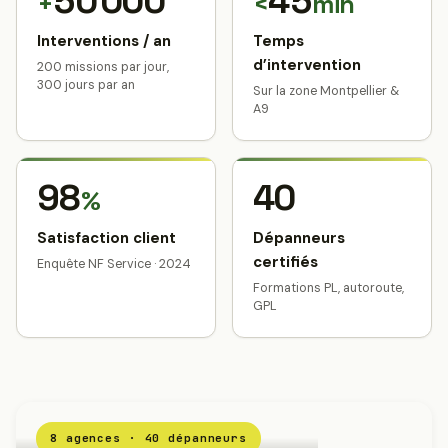
50 000
45
+
<
min
Interventions / an
Temps
d’intervention
200 missions par jour,
300 jours par an
Sur la zone Montpellier &
A9
98
40
%
Satisfaction client
Dépanneurs
certifiés
Enquête NF Service · 2024
Formations PL, autoroute,
GPL
8 agences · 40 dépanneurs