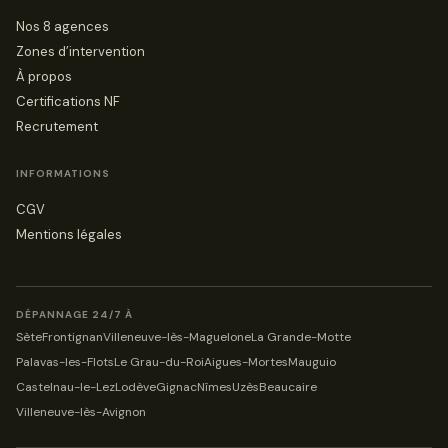
Nos 8 agences
Zones d’intervention
À propos
Certifications NF
Recrutement
INFORMATIONS
CGV
Mentions légales
DÉPANNAGE 24/7 À
Sète
Frontignan
Villeneuve-lès-Maguelone
La Grande-Motte
Palavas-les-Flots
Le Grau-du-Roi
Aigues-Mortes
Mauguio
Castelnau-le-Lez
Lodève
Gignac
Nîmes
Uzès
Beaucaire
Villeneuve-lès-Avignon