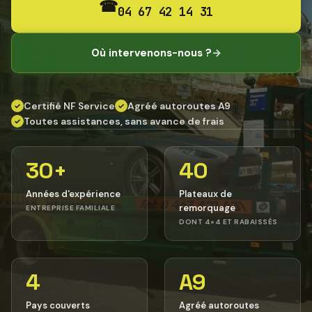
☎
04 67 42 14 31
Où intervenons-nous ?
→
Certifié NF Service
Agréé autoroutes A9
✓
✓
Toutes assistances, sans avance de frais
✓
30+
40
Années d'expérience
Plateaux de
remorquage
ENTREPRISE FAMILIALE
DONT 4×4 ET RABAISSÉS
4
A9
Pays couverts
Agréé autoroutes