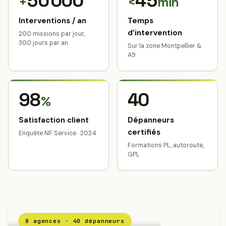
50 000
45
+
<
min
Interventions / an
Temps
d’intervention
200 missions par jour,
300 jours par an
Sur la zone Montpellier &
A9
98
40
%
Satisfaction client
Dépanneurs
certifiés
Enquête NF Service · 2024
Formations PL, autoroute,
GPL
8 agences · 40 dépanneurs