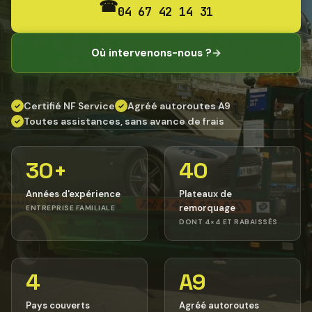
☎
04 67 42 14 31
Où intervenons-nous ?
→
Certifié NF Service
Agréé autoroutes A9
✓
✓
Toutes assistances, sans avance de frais
✓
30+
40
Années d'expérience
Plateaux de
remorquage
ENTREPRISE FAMILIALE
DONT 4×4 ET RABAISSÉS
4
A9
Pays couverts
Agréé autoroutes