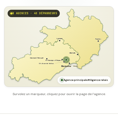
8 AGENCES · 40 DÉPANNEURS
GARD
Laroque
Fournès
Villetelle
Clermont l'Hérault
St-Georges d'Orques
St-Jean de Védas
Pérols
Montpellier
HÉRAULT
MER MÉDITERRANÉE
Agence principale
Agence relais
Survolez un marqueur, cliquez pour ouvrir la page de l’agence.