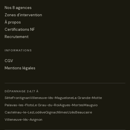
Nos 8 agences
Zones d’intervention
À propos
Certifications NF
Recrutement
INFORMATIONS
CGV
Mentions légales
DÉPANNAGE 24/7 À
Sète
Frontignan
Villeneuve-lès-Maguelone
La Grande-Motte
Palavas-les-Flots
Le Grau-du-Roi
Aigues-Mortes
Mauguio
Castelnau-le-Lez
Lodève
Gignac
Nîmes
Uzès
Beaucaire
Villeneuve-lès-Avignon