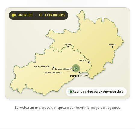
8 AGENCES · 40 DÉPANNEURS
GARD
Laroque
Fournès
Villetelle
Clermont l'Hérault
St-Georges d'Orques
St-Jean de Védas
Pérols
Montpellier
HÉRAULT
MER MÉDITERRANÉE
Agence principale
Agence relais
Survolez un marqueur, cliquez pour ouvrir la page de l’agence.