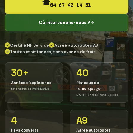
☎
04 67 42 14 31
Où intervenons-nous ?
→
Certifié NF Service
Agréé autoroutes A9
✓
✓
Toutes assistances, sans avance de frais
✓
30+
40
Années d'expérience
Plateaux de
remorquage
ENTREPRISE FAMILIALE
DONT 4×4 ET RABAISSÉS
4
A9
Pays couverts
Agréé autoroutes