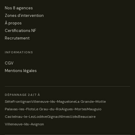
Nos 8 agences
Zones d’intervention
À propos
Certifications NF
Recrutement
INFORMATIONS
CGV
Mentions légales
DÉPANNAGE 24/7 À
Sète
Frontignan
Villeneuve-lès-Maguelone
La Grande-Motte
Palavas-les-Flots
Le Grau-du-Roi
Aigues-Mortes
Mauguio
Castelnau-le-Lez
Lodève
Gignac
Nîmes
Uzès
Beaucaire
Villeneuve-lès-Avignon