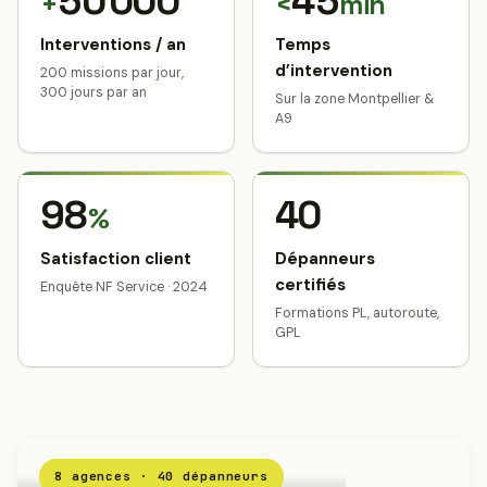
50 000
45
+
<
min
Interventions / an
Temps
d’intervention
200 missions par jour,
300 jours par an
Sur la zone Montpellier &
A9
98
40
%
Satisfaction client
Dépanneurs
certifiés
Enquête NF Service · 2024
Formations PL, autoroute,
GPL
8 agences · 40 dépanneurs