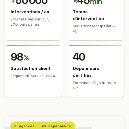
50 000
45
+
<
min
Interventions / an
Temps
d’intervention
200 missions par jour,
300 jours par an
Sur la zone Montpellier &
A9
98
40
%
Satisfaction client
Dépanneurs
certifiés
Enquête NF Service · 2024
Formations PL, autoroute,
GPL
8 agences · 40 dépanneurs