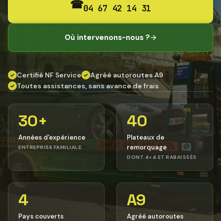
☎
04 67 42 14 31
Où intervenons-nous ?
→
Certifié NF Service
Agréé autoroutes A9
✓
✓
Toutes assistances, sans avance de frais
✓
30+
40
Années d'expérience
Plateaux de
remorquage
ENTREPRISE FAMILIALE
DONT 4×4 ET RABAISSÉS
4
A9
Pays couverts
Agréé autoroutes