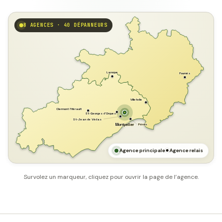
8 AGENCES · 40 DÉPANNEURS
GARD
Laroque
Fournès
Villetelle
Clermont l'Hérault
St-Georges d'Orques
St-Jean de Védas
Pérols
Montpellier
HÉRAULT
MER MÉDITERRANÉE
Agence principale
Agence relais
Survolez un marqueur, cliquez pour ouvrir la page de l’agence.