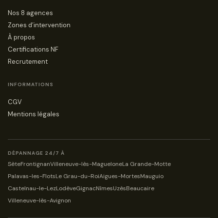
Nos 8 agences
Zones d’intervention
À propos
Certifications NF
Recrutement
INFORMATIONS
CGV
Mentions légales
DÉPANNAGE 24/7 À
Sète
Frontignan
Villeneuve-lès-Maguelone
La Grande-Motte
Palavas-les-Flots
Le Grau-du-Roi
Aigues-Mortes
Mauguio
Castelnau-le-Lez
Lodève
Gignac
Nîmes
Uzès
Beaucaire
Villeneuve-lès-Avignon