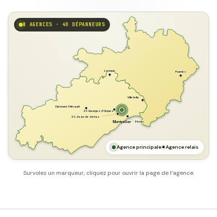
8 AGENCES · 40 DÉPANNEURS
GARD
Laroque
Fournès
Villetelle
Clermont l'Hérault
St-Georges d'Orques
St-Jean de Védas
Pérols
Montpellier
HÉRAULT
MER MÉDITERRANÉE
Agence principale
Agence relais
Survolez un marqueur, cliquez pour ouvrir la page de l’agence.