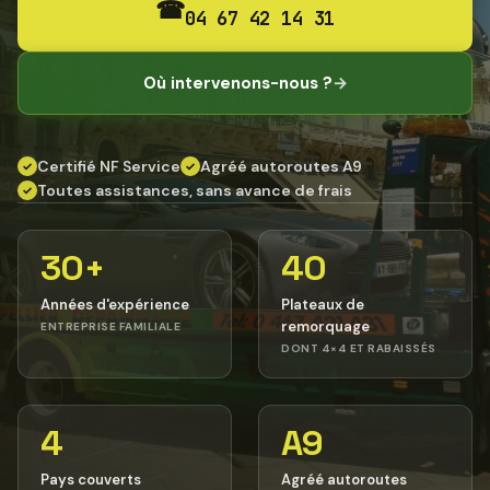
☎
04 67 42 14 31
Où intervenons-nous ?
→
Certifié NF Service
Agréé autoroutes A9
✓
✓
Toutes assistances, sans avance de frais
✓
30+
40
Années d'expérience
Plateaux de
remorquage
ENTREPRISE FAMILIALE
DONT 4×4 ET RABAISSÉS
4
A9
Pays couverts
Agréé autoroutes