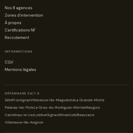
Nos 8 agences
Zones d’intervention
À propos
Certifications NF
Recrutement
INFORMATIONS
CGV
Mentions légales
DÉPANNAGE 24/7 À
Sète
Frontignan
Villeneuve-lès-Maguelone
La Grande-Motte
Palavas-les-Flots
Le Grau-du-Roi
Aigues-Mortes
Mauguio
Castelnau-le-Lez
Lodève
Gignac
Nîmes
Uzès
Beaucaire
Villeneuve-lès-Avignon