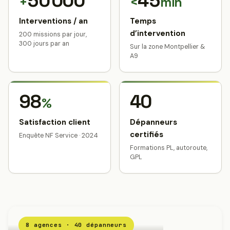
50 000
45
+
<
min
Interventions / an
Temps
d’intervention
200 missions par jour,
300 jours par an
Sur la zone Montpellier &
A9
98
40
%
Satisfaction client
Dépanneurs
certifiés
Enquête NF Service · 2024
Formations PL, autoroute,
GPL
8 agences · 40 dépanneurs