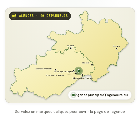
8 AGENCES · 40 DÉPANNEURS
GARD
Laroque
Fournès
Villetelle
Clermont l'Hérault
St-Georges d'Orques
St-Jean de Védas
Pérols
Montpellier
HÉRAULT
MER MÉDITERRANÉE
Agence principale
Agence relais
Survolez un marqueur, cliquez pour ouvrir la page de l’agence.