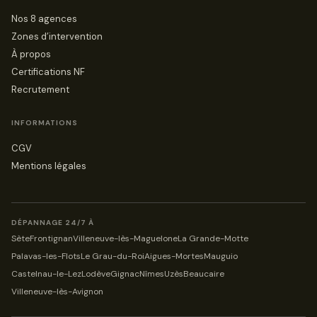
Nos 8 agences
Zones d’intervention
À propos
Certifications NF
Recrutement
INFORMATIONS
CGV
Mentions légales
DÉPANNAGE 24/7 À
Sète
Frontignan
Villeneuve-lès-Maguelone
La Grande-Motte
Palavas-les-Flots
Le Grau-du-Roi
Aigues-Mortes
Mauguio
Castelnau-le-Lez
Lodève
Gignac
Nîmes
Uzès
Beaucaire
Villeneuve-lès-Avignon