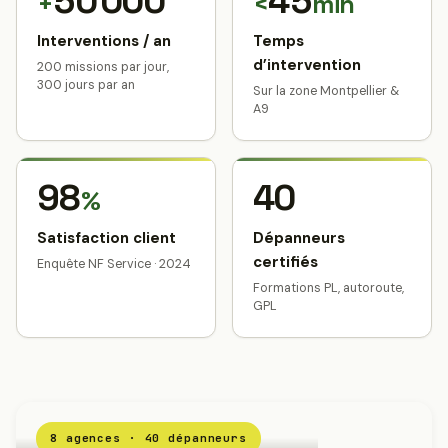
50 000
45
+
<
min
Interventions / an
Temps
d’intervention
200 missions par jour,
300 jours par an
Sur la zone Montpellier &
A9
98
40
%
Satisfaction client
Dépanneurs
certifiés
Enquête NF Service · 2024
Formations PL, autoroute,
GPL
8 agences · 40 dépanneurs