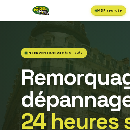
MDP recrute
INTERVENTION 24H/24 · 7J/7
Remorquag
dépannage
24 heures 