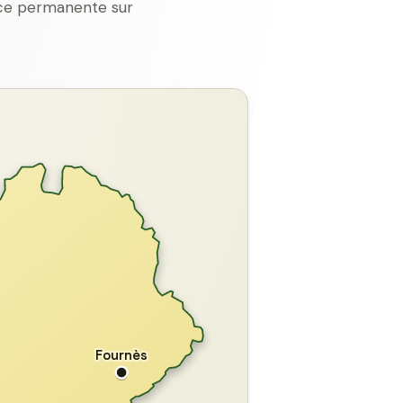
ence permanente sur
GARD
Fournès