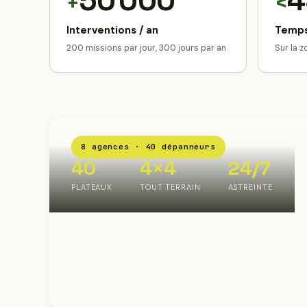
50 000
4
+
<
Interventions / an
Temps
200 missions par jour, 300 jours par an
Sur la 
8 agences · 40 dépanneurs
40
4×4
24/7
PLATEAUX
TOUT TERRAIN
ASTREINTE