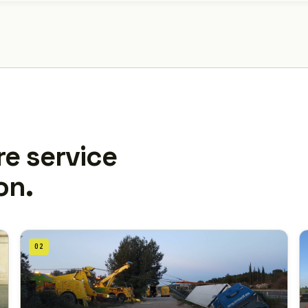
re service
on.
02