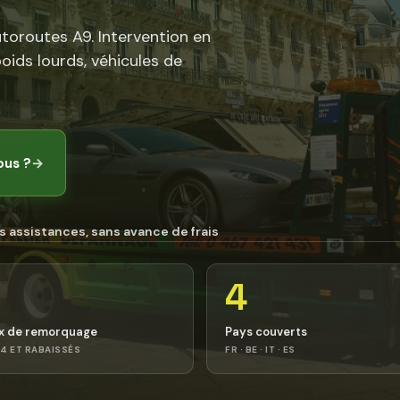
utoroutes A9. Intervention en
poids lourds, véhicules de
ous ?
→
s assistances, sans avance de frais
4
x de remorquage
Pays couverts
4 ET RABAISSÉS
FR · BE · IT · ES