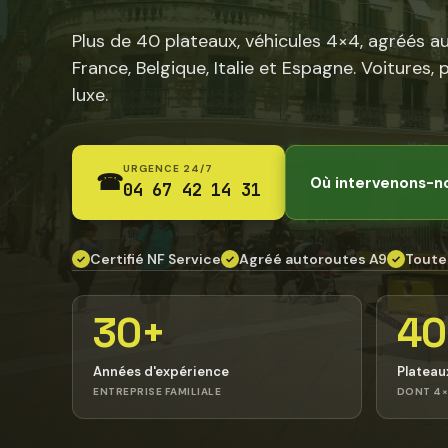
Plus de 40 plateaux, véhicules 4×4, agréés a
France, Belgique, Italie et Espagne. Voitures, 
luxe.
URGENCE 24/7
☎
Où intervenons-n
04 67 42 14 31
Certifié NF Service
Agréé autoroutes A9
Toute
✓
✓
✓
30+
40
Années d'expérience
Plateau
ENTREPRISE FAMILIALE
DONT 4×