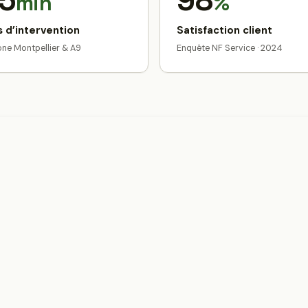
5
98
min
%
 d’intervention
Satisfaction client
zone Montpellier & A9
Enquête NF Service · 2024