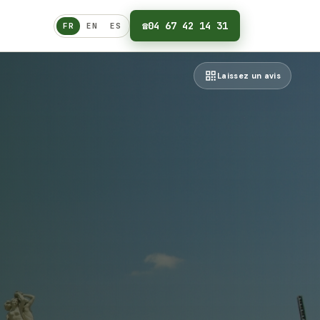
☎
04 67 42 14 31
FR
EN
ES
Français
Laissez un avis