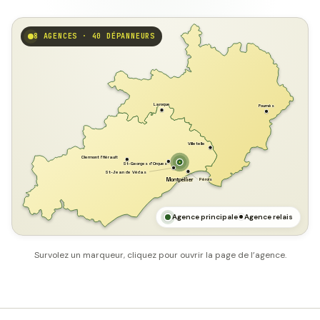
8 AGENCES · 40 DÉPANNEURS
GARD
Laroque
Fournès
Villetelle
Clermont l'Hérault
St-Georges d'Orques
St-Jean de Védas
Pérols
Montpellier
HÉRAULT
MER MÉDITERRANÉE
Agence principale
Agence relais
Survolez un marqueur, cliquez pour ouvrir la page de l’agence.