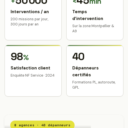
50 000
45
+
<
min
Interventions / an
Temps
d’intervention
200 missions par jour,
300 jours par an
Sur la zone Montpellier &
A9
98
40
%
Satisfaction client
Dépanneurs
certifiés
Enquête NF Service · 2024
Formations PL, autoroute,
GPL
8 agences · 40 dépanneurs