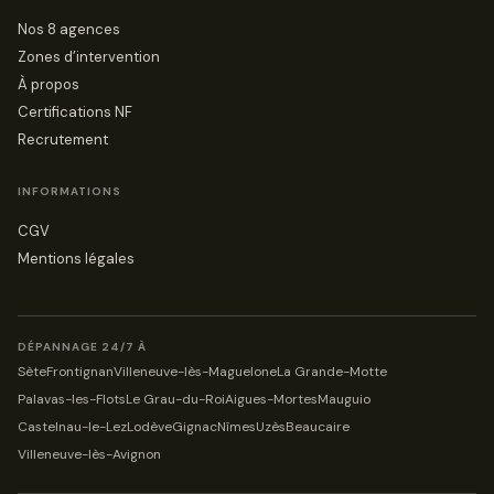
Nos 8 agences
Zones d’intervention
À propos
Certifications NF
Recrutement
INFORMATIONS
CGV
Mentions légales
DÉPANNAGE 24/7 À
Sète
Frontignan
Villeneuve-lès-Maguelone
La Grande-Motte
Palavas-les-Flots
Le Grau-du-Roi
Aigues-Mortes
Mauguio
Castelnau-le-Lez
Lodève
Gignac
Nîmes
Uzès
Beaucaire
Villeneuve-lès-Avignon