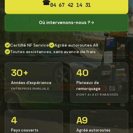
☎
04 67 42 14 31
Où intervenons-nous ?
→
Certifié NF Service
Agréé autoroutes A9
✓
✓
Toutes assistances, sans avance de frais
✓
30+
40
Années d'expérience
Plateaux de
remorquage
ENTREPRISE FAMILIALE
DONT 4×4 ET RABAISSÉS
4
A9
Pays couverts
Agréé autoroutes