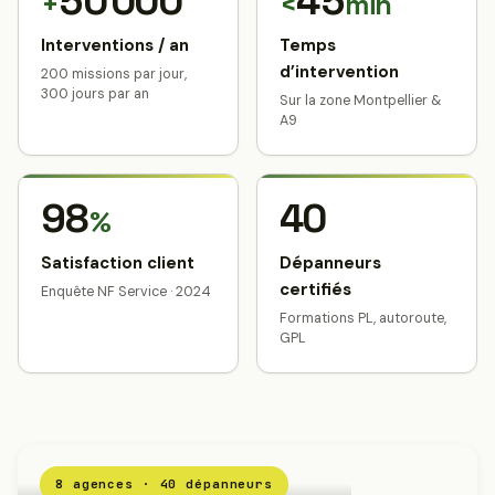
50 000
45
+
<
min
Interventions / an
Temps
d’intervention
200 missions par jour,
300 jours par an
Sur la zone Montpellier &
A9
98
40
%
Satisfaction client
Dépanneurs
certifiés
Enquête NF Service · 2024
Formations PL, autoroute,
GPL
8 agences · 40 dépanneurs