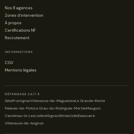
Nos 8 agences
Zones d’intervention
À propos
Certifications NF
Recrutement
INFORMATIONS
CGV
Mentions légales
DÉPANNAGE 24/7 À
Sète
Frontignan
Villeneuve-lès-Maguelone
La Grande-Motte
Palavas-les-Flots
Le Grau-du-Roi
Aigues-Mortes
Mauguio
Castelnau-le-Lez
Lodève
Gignac
Nîmes
Uzès
Beaucaire
Villeneuve-lès-Avignon