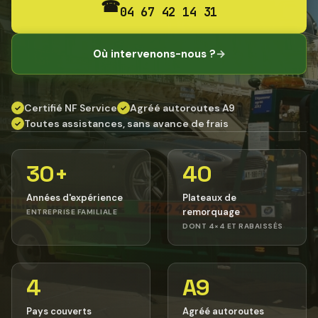
☎
04 67 42 14 31
Où intervenons-nous ?
→
Certifié NF Service
Agréé autoroutes A9
✓
✓
Toutes assistances, sans avance de frais
✓
30+
40
Années d'expérience
Plateaux de
remorquage
ENTREPRISE FAMILIALE
DONT 4×4 ET RABAISSÉS
4
A9
Pays couverts
Agréé autoroutes