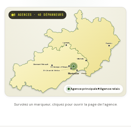
8 AGENCES · 40 DÉPANNEURS
GARD
Laroque
Fournès
Villetelle
Clermont l'Hérault
St-Georges d'Orques
St-Jean de Védas
Pérols
Montpellier
HÉRAULT
MER MÉDITERRANÉE
Agence principale
Agence relais
Survolez un marqueur, cliquez pour ouvrir la page de l’agence.