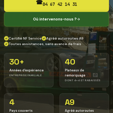
☎
04 67 42 14 31
Où intervenons-nous ?
→
Certifié NF Service
Agréé autoroutes A9
✓
✓
Toutes assistances, sans avance de frais
✓
30+
40
Années d'expérience
Plateaux de
remorquage
ENTREPRISE FAMILIALE
DONT 4×4 ET RABAISSÉS
4
A9
Pays couverts
Agréé autoroutes