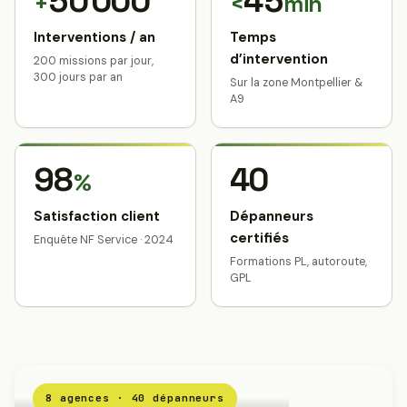
50 000
45
+
<
min
Interventions / an
Temps
d’intervention
200 missions par jour,
300 jours par an
Sur la zone Montpellier &
A9
98
40
%
Satisfaction client
Dépanneurs
certifiés
Enquête NF Service · 2024
Formations PL, autoroute,
GPL
8 agences · 40 dépanneurs