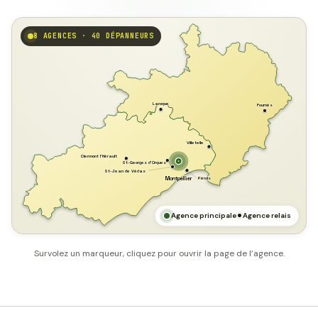
8 AGENCES · 40 DÉPANNEURS
GARD
Laroque
Fournès
Villetelle
Clermont l'Hérault
St-Georges d'Orques
St-Jean de Védas
Pérols
Montpellier
HÉRAULT
MER MÉDITERRANÉE
Agence principale
Agence relais
Survolez un marqueur, cliquez pour ouvrir la page de l’agence.