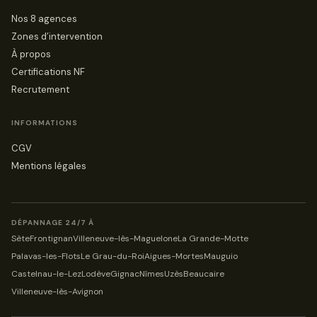
Nos 8 agences
Zones d’intervention
À propos
Certifications NF
Recrutement
INFORMATIONS
CGV
Mentions légales
DÉPANNAGE 24/7 À
Sète
Frontignan
Villeneuve-lès-Maguelone
La Grande-Motte
Palavas-les-Flots
Le Grau-du-Roi
Aigues-Mortes
Mauguio
Castelnau-le-Lez
Lodève
Gignac
Nîmes
Uzès
Beaucaire
Villeneuve-lès-Avignon