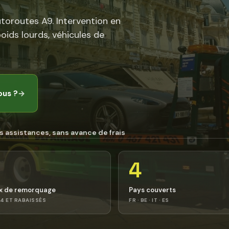
utoroutes A9. Intervention en
poids lourds, véhicules de
ous ?
→
s assistances, sans avance de frais
4
x de remorquage
Pays couverts
4 ET RABAISSÉS
FR · BE · IT · ES