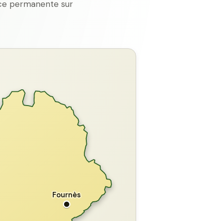
ence permanente sur
GARD
Fournès