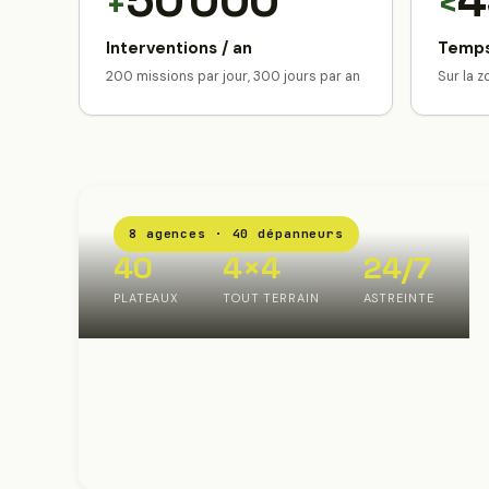
50 000
4
+
<
Interventions / an
Temps
200 missions par jour, 300 jours par an
Sur la 
8 agences · 40 dépanneurs
40
4×4
24/7
PLATEAUX
TOUT TERRAIN
ASTREINTE