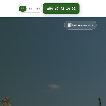
☎
04 67 42 14 31
FR
EN
ES
Français
Laissez un avis