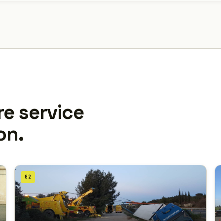
re service
on.
02