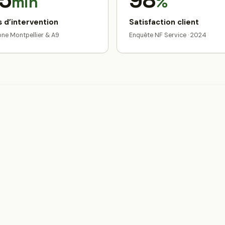
5
98
min
%
 d’intervention
Satisfaction client
zone Montpellier & A9
Enquête NF Service · 2024