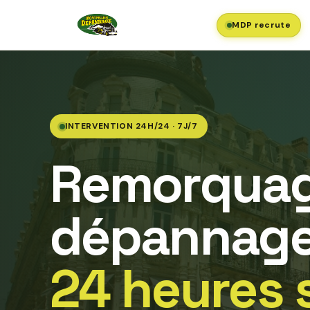
MDP recrute
INTERVENTION 24H/24 · 7J/7
Remorquag
dépannage
24 heures 