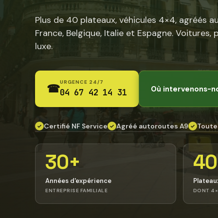
Plus de 40 plateaux, véhicules 4×4, agréés a
France, Belgique, Italie et Espagne. Voitures, 
luxe.
URGENCE 24/7
☎
Où intervenons-n
04 67 42 14 31
Certifié NF Service
Agréé autoroutes A9
Toute
✓
✓
✓
30+
40
Années d'expérience
Plateau
ENTREPRISE FAMILIALE
DONT 4×