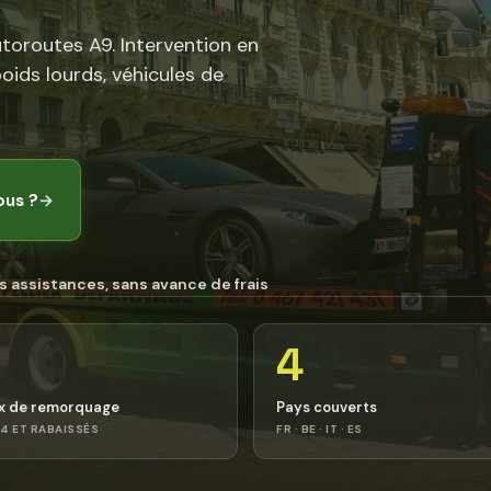
utoroutes A9. Intervention en
poids lourds, véhicules de
ous ?
→
s assistances, sans avance de frais
4
x de remorquage
Pays couverts
4 ET RABAISSÉS
FR · BE · IT · ES