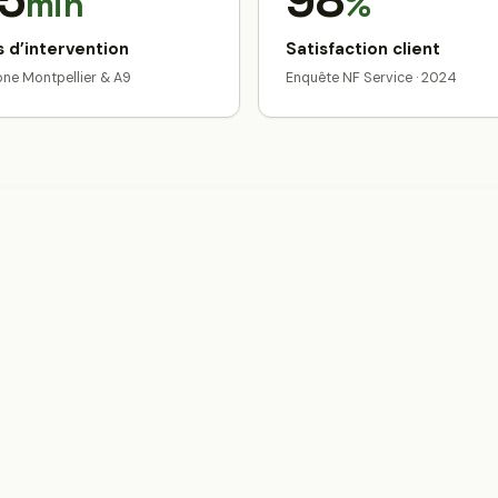
5
98
min
%
 d’intervention
Satisfaction client
zone Montpellier & A9
Enquête NF Service · 2024