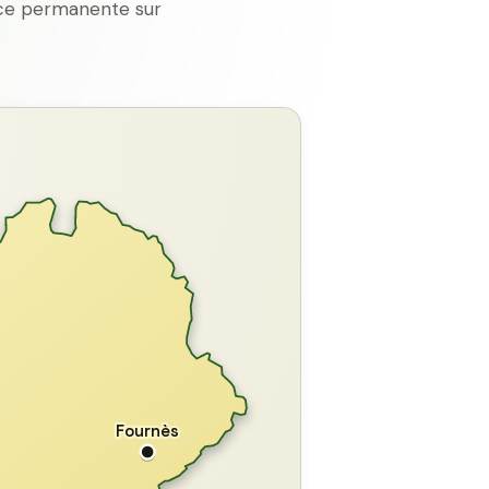
ence permanente sur
GARD
Fournès