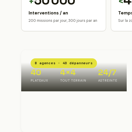
50 000
4
+
<
Interventions / an
Temps
200 missions par jour, 300 jours par an
Sur la 
8 agences · 40 dépanneurs
40
4×4
24/7
PLATEAUX
TOUT TERRAIN
ASTREINTE