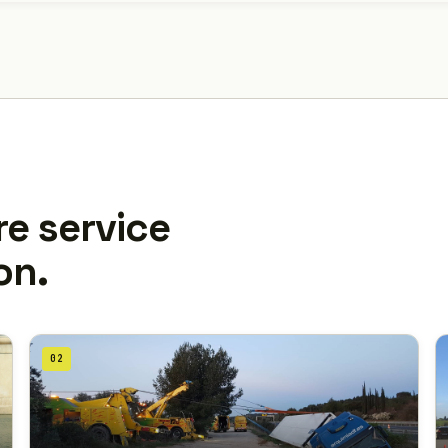
re service
on.
02