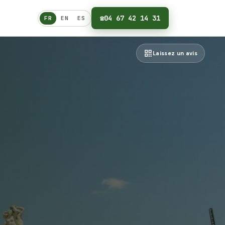
☎
04 67 42 14 31
FR
EN
ES
Français
Laissez un avis