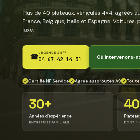
Plus de 40 plateaux, véhicules 4×4, agréés a
France, Belgique, Italie et Espagne. Voitures, 
luxe.
URGENCE 24/7
☎
Où intervenons-n
04 67 42 14 31
Certifié NF Service
Agréé autoroutes A9
Toute
✓
✓
✓
30+
40
Années d'expérience
Plateau
ENTREPRISE FAMILIALE
DONT 4×