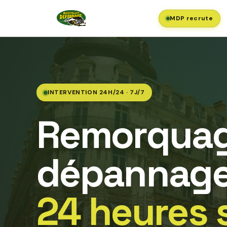
MDP recrute
INTERVENTION 24H/24 · 7J/7
Remorquag
dépannage
24 heures 