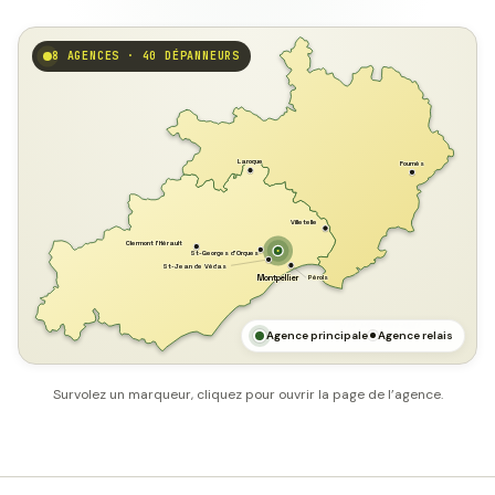
8 AGENCES · 40 DÉPANNEURS
GARD
Laroque
Fournès
Villetelle
Clermont l'Hérault
St-Georges d'Orques
St-Jean de Védas
Pérols
Montpellier
HÉRAULT
MER MÉDITERRANÉE
Agence principale
Agence relais
Survolez un marqueur, cliquez pour ouvrir la page de l’agence.