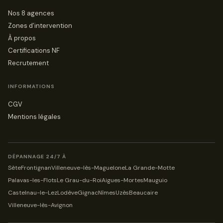
Nos 8 agences
Zones d’intervention
À propos
Certifications NF
Recrutement
INFORMATIONS
CGV
Mentions légales
DÉPANNAGE 24/7 À
Sète
Frontignan
Villeneuve-lès-Maguelone
La Grande-Motte
Palavas-les-Flots
Le Grau-du-Roi
Aigues-Mortes
Mauguio
Castelnau-le-Lez
Lodève
Gignac
Nîmes
Uzès
Beaucaire
Villeneuve-lès-Avignon