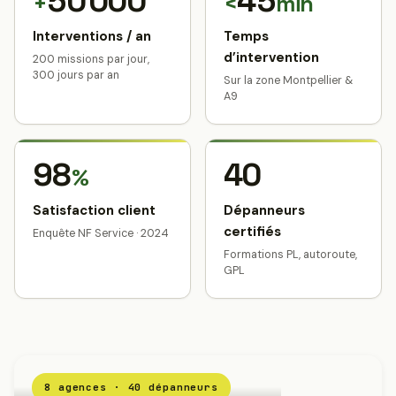
50 000
45
+
<
min
Interventions / an
Temps
d’intervention
200 missions par jour,
300 jours par an
Sur la zone Montpellier &
A9
98
40
%
Satisfaction client
Dépanneurs
certifiés
Enquête NF Service · 2024
Formations PL, autoroute,
GPL
8 agences · 40 dépanneurs