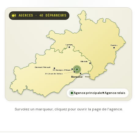
8 AGENCES · 40 DÉPANNEURS
GARD
Laroque
Fournès
Villetelle
Clermont l'Hérault
St-Georges d'Orques
St-Jean de Védas
Pérols
Montpellier
HÉRAULT
MER MÉDITERRANÉE
Agence principale
Agence relais
Survolez un marqueur, cliquez pour ouvrir la page de l’agence.