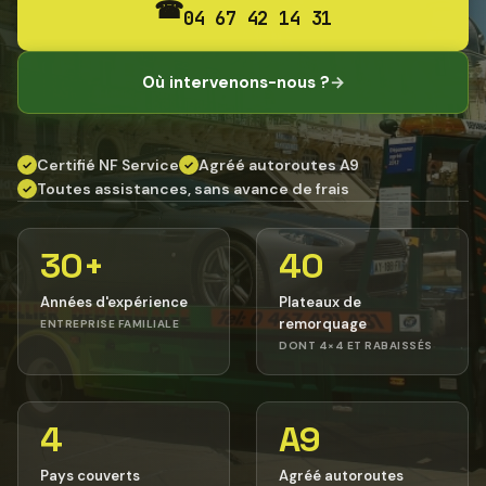
☎
04 67 42 14 31
Où intervenons-nous ?
→
Certifié NF Service
Agréé autoroutes A9
✓
✓
Toutes assistances, sans avance de frais
✓
30+
40
Années d'expérience
Plateaux de
remorquage
ENTREPRISE FAMILIALE
DONT 4×4 ET RABAISSÉS
4
A9
Pays couverts
Agréé autoroutes